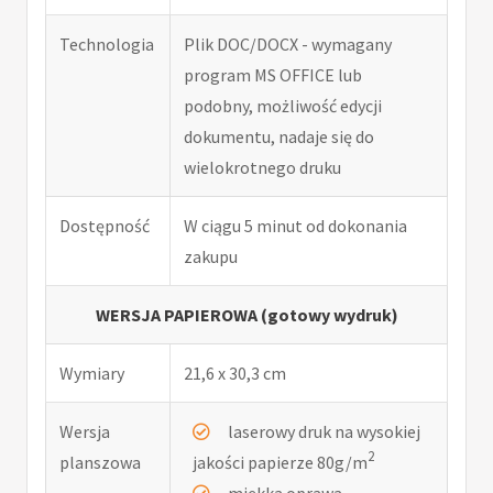
Technologia
Plik DOC/DOCX - wymagany
program MS OFFICE lub
podobny, możliwość edycji
dokumentu, nadaje się do
wielokrotnego druku
Dostępność
W ciągu 5 minut od dokonania
zakupu
WERSJA PAPIEROWA (gotowy wydruk)
Wymiary
21,6 x 30,3 cm
Wersja
laserowy druk na wysokiej
2
planszowa
jakości papierze 80g/m
miękka oprawa