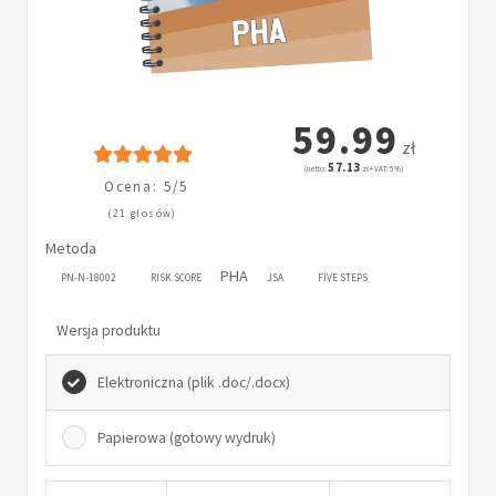
59.99
zł
57.13
(netto:
zł + VAT: 5%)
Ocena: 5/5
(21 głosów)
Metoda
PHA
PN-N-18002
RISK SCORE
JSA
FIVE STEPS
Wersja produktu
Elektroniczna (plik .doc/.docx)
Papierowa (gotowy wydruk)