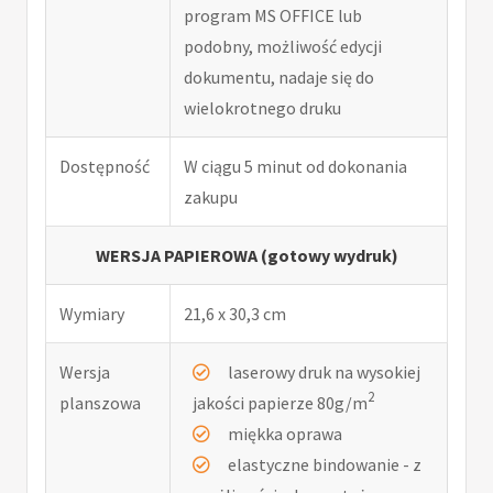
program MS OFFICE lub
podobny, możliwość edycji
dokumentu, nadaje się do
wielokrotnego druku
Dostępność
W ciągu 5 minut od dokonania
zakupu
WERSJA PAPIEROWA (gotowy wydruk)
Wymiary
21,6 x 30,3 cm
Wersja
laserowy druk na wysokiej
2
planszowa
jakości papierze 80g/m
miękka oprawa
elastyczne bindowanie - z