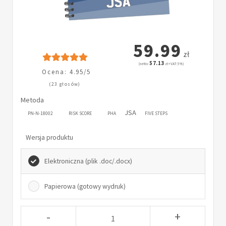
59.99
zł
57.13
(netto:
zł + VAT: 5%)
Ocena: 4.95/5
(23 głosów)
Metoda
JSA
PN-N-18002
RISK SCORE
PHA
FIVE STEPS
Wersja produktu
Elektroniczna (plik .doc/.docx)
Papierowa (gotowy wydruk)
-
+