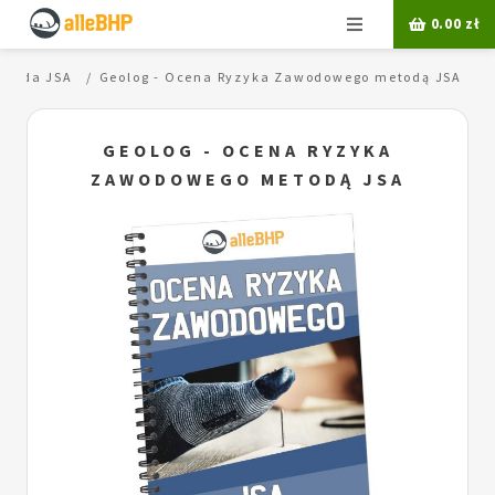
Menu
0.00
zł
etoda JSA
Geolog - Ocena Ryzyka Zawodowego metodą JSA
GEOLOG - OCENA RYZYKA
ZAWODOWEGO METODĄ JSA