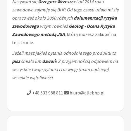
Nazywam się
Grzegorz Wrzeszcz
i od 2014 roku
zawodowo zajmuję się BHP. Od tego czasu udało mi się
opracować około 3000 różnych
dolumenrtacji ryzyka
zawodowego
w tym rownież
Geolog - Ocena Ryzyka
Zawodowego metodą JSA
, którą możesz zakupić na
tej stronie.
Jeżeli masz jakieś pytania odnośnie tego produktu to
pisz
śmiało lub
dzwoń
! Z przyjemnością odpowiem na
wszystkie twoje pytania i rozwieję (mam nadzieję)
wszelkie wątpliwości.
+48 533 988 811
biuro@allebhp.pl