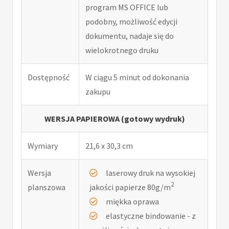
program MS OFFICE lub
podobny, możliwość edycji
dokumentu, nadaje się do
wielokrotnego druku
Dostępność
W ciągu 5 minut od dokonania
zakupu
WERSJA PAPIEROWA (gotowy wydruk)
Wymiary
21,6 x 30,3 cm
Wersja
laserowy druk na wysokiej
2
planszowa
jakości papierze 80g/m
miękka oprawa
elastyczne bindowanie - z