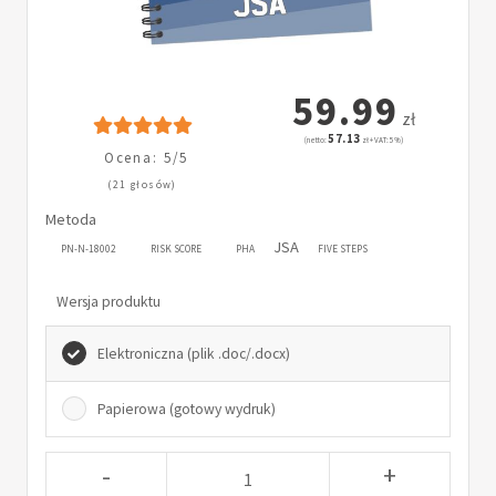
59.99
zł
57.13
(netto:
zł + VAT: 5%)
Ocena: 5/5
(21 głosów)
Metoda
JSA
PN-N-18002
RISK SCORE
PHA
FIVE STEPS
Wersja produktu
Elektroniczna (plik .doc/.docx)
Papierowa (gotowy wydruk)
-
+