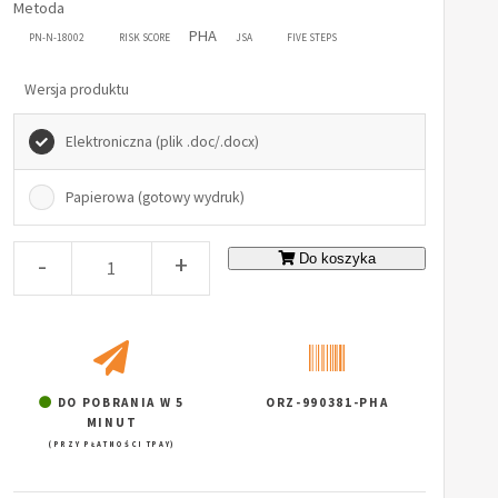
Metoda
PHA
PN-N-18002
RISK SCORE
JSA
FIVE STEPS
Wersja produktu
Elektroniczna (plik .doc/.docx)
Papierowa (gotowy wydruk)
-
+
Do koszyka
DO POBRANIA W 5
ORZ-990381-PHA
MINUT
(PRZY PŁATNOŚCI TPAY)