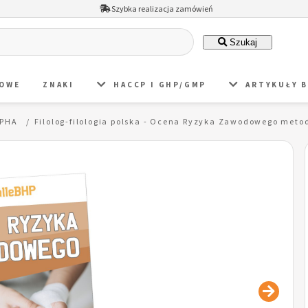
Szybka realizacja zamówień
Szukaj
DOWE
ZNAKI
HACCP I GHP/GMP
ARTYKUŁY 
 PHA
Filolog-filologia polska - Ocena Ryzyka Zawodowego meto