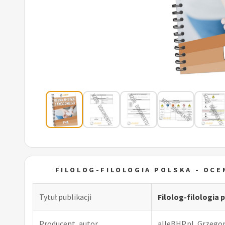
FILOLOG-FILOLOGIA POLSKA - OC
Tytuł publikacji
Filolog-filologi
Producent, autor
alleBHP.pl, Grzego