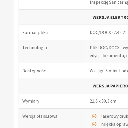
Inspekcję Sanitarną
WERSJA ELEKTRO
Format pliku
DOC/DOCX - A4 - 21 
Technologia
Plik DOC/DOCX - w
edycji dokumentu, 
Dostępność
W ciągu 5 minut od
WERSJA PAPIERO
Wymiary
21,6 x 30,3 cm
Wersja planszowa
laserowy druk
miękka opra