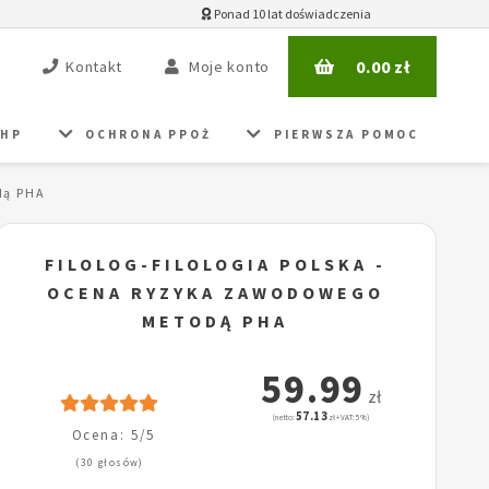
Ponad 10 lat doświadczenia
0.00
zł
Kontakt
Moje konto
BHP
OCHRONA PPOŻ
PIERWSZA POMOC
dą PHA
FILOLOG-FILOLOGIA POLSKA -
OCENA RYZYKA ZAWODOWEGO
METODĄ PHA
59.99
zł
57.13
(netto:
zł + VAT: 5%)
Ocena: 5/5
(30 głosów)