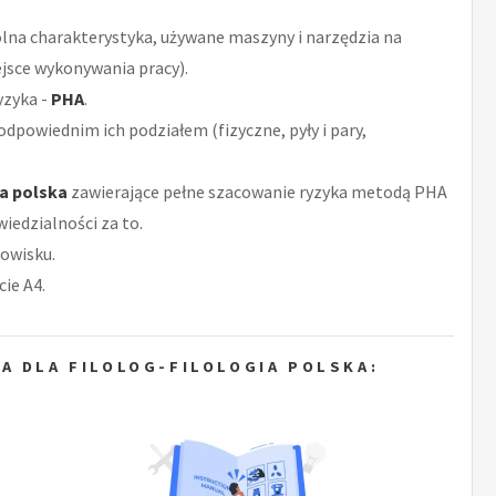
ólna charakterystyka, używane maszyny i narzędzia na
ejsce wykonywania pracy).
yzyka -
PHA
.
odpowiednim ich podziałem (fizyczne, pyły i pary,
ia polska
zawierające pełne szacowanie ryzyka metodą PHA
iedzialności za to.
owisku.
ie A4.
A DLA FILOLOG-FILOLOGIA POLSKA: