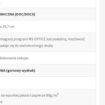
.
NICZNA (DOC/DOCX)
x 29,7 cm
ymagany program MS OFFICE lub podobny, możliwość
nadaje się do wielokrotnego druku
 dokonania zakupu
WA (gotowy wydruk)
2
 na wysokiej jakości papierze 80g/m
wa