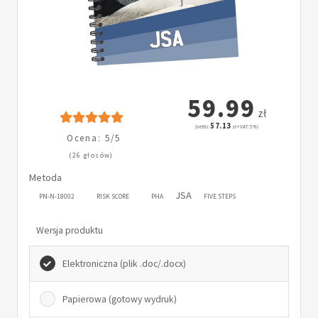
59.99
zł
57.13
(netto:
zł + VAT: 5%)
Ocena: 5/5
(26 głosów)
Metoda
JSA
PN-N-18002
RISK SCORE
PHA
FIVE STEPS
Wersja produktu
Elektroniczna (plik .doc/.docx)
Papierowa (gotowy wydruk)