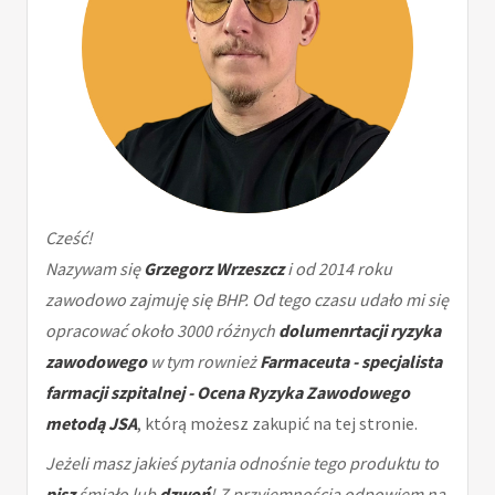
Cześć!
Nazywam się
Grzegorz Wrzeszcz
i od 2014 roku
zawodowo zajmuję się BHP. Od tego czasu udało mi się
opracować około 3000 różnych
dolumenrtacji ryzyka
zawodowego
w tym rownież
Farmaceuta - specjalista
farmacji szpitalnej - Ocena Ryzyka Zawodowego
metodą JSA
, którą możesz zakupić na tej stronie.
Jeżeli masz jakieś pytania odnośnie tego produktu to
pisz
śmiało lub
dzwoń
! Z przyjemnością odpowiem na