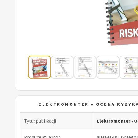
ELEKTROMONTER - OCENA RYZYK
Tytuł publikacji
Elektromonter - 
Producent, autor
alleBHP.pl, Grzego