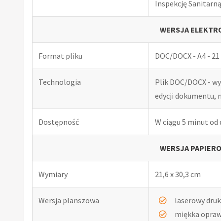
Inspekcję Sanitarną
WERSJA ELEKTRO
Format pliku
DOC/DOCX - A4 - 21 
Technologia
Plik DOC/DOCX - w
edycji dokumentu, 
Dostępność
W ciągu 5 minut od
WERSJA PAPIERO
Wymiary
21,6 x 30,3 cm
Wersja planszowa
laserowy druk
miękka opra