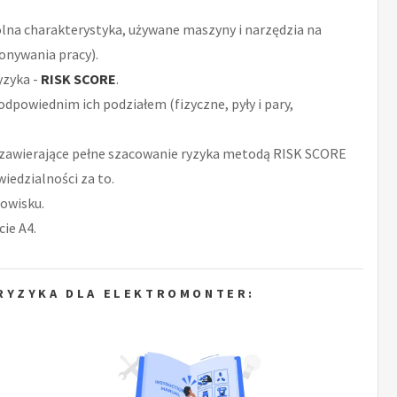
ólna charakterystyka, używane maszyny i narzędzia na
onywania pracy).
yzyka -
RISK SCORE
.
odpowiednim ich podziałem (fizyczne, pyły i pary,
zawierające pełne szacowanie ryzyka metodą RISK SCORE
iedzialności za to.
owisku.
ie A4.
RYZYKA DLA ELEKTROMONTER: