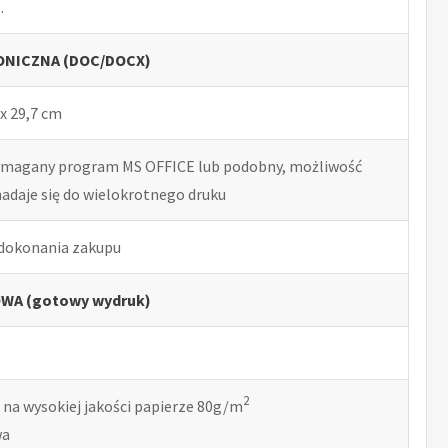
.
NICZNA (DOC/DOCX)
x 29,7 cm
ymagany program MS OFFICE lub podobny, możliwość
nadaje się do wielokrotnego druku
 dokonania zakupu
WA (gotowy wydruk)
2
 na wysokiej jakości papierze 80g/m
wa