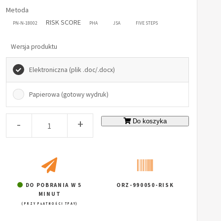
Metoda
RISK SCORE
PN-N-18002
PHA
JSA
FIVE STEPS
Wersja produktu
Elektroniczna (plik .doc/.docx)
Papierowa (gotowy wydruk)
-
+
Do koszyka
DO POBRANIA W 5
ORZ-990050-RISK
MINUT
(PRZY PŁATNOŚCI TPAY)