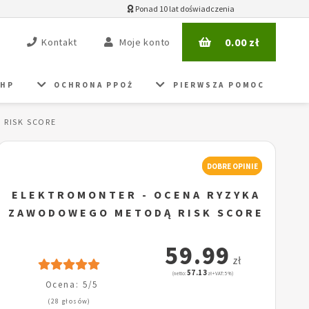
Ponad 10 lat doświadczenia
0.00
zł
Kontakt
Moje konto
BHP
OCHRONA PPOŻ
PIERWSZA POMOC
 RISK SCORE
DOBRE OPINIE
ELEKTROMONTER - OCENA RYZYKA
ZAWODOWEGO METODĄ RISK SCORE
59.99
zł
57.13
(netto:
zł + VAT: 5%)
Ocena: 5/5
(28 głosów)