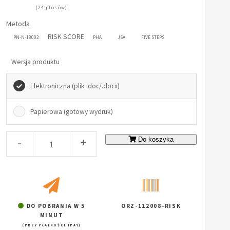
(24 głosów)
Metoda
RISK SCORE
PN-N-18002
PHA
JSA
FIVE STEPS
Wersja produktu
Elektroniczna (plik .doc/.docx)
Papierowa (gotowy wydruk)
-
+
Do koszyka
DO POBRANIA W 5
ORZ-112008-RISK
MINUT
(PRZY PŁATNOŚCI TPAY)