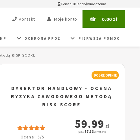
Ponad 10 lat doświadczenia
0.00
zł
Kontakt
Moje konto
BHP
OCHRONA PPOŻ
PIERWSZA POMOC
etodą RISK SCORE
DOBRE OPINIE
DYREKTOR HANDLOWY - OCENA
RYZYKA ZAWODOWEGO METODĄ
RISK SCORE
59.99
zł
57.13
(netto:
zł + VAT: 5%)
Ocena: 5/5