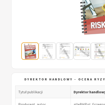
DYREKTOR HANDLOWY - OCENA RYZ
Tytuł publikacji
Dyrektor handlow
Producent, autor
alleBHP.pl, Grzego