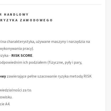
R HANDLOWY
 RYZYKA ZAWODOWEGO
ólna charakterystyka, używane maszyny i narzędzia na
 wykonywania pracy).
yzyka -
RISK SCORE
.
odpowiednim ich podziałem (fizyczne, pyły i pary,
owy
zawierające pełne szacowanie ryzyka metodą RISK
iedzialności za to.
owisku.
ie A4.