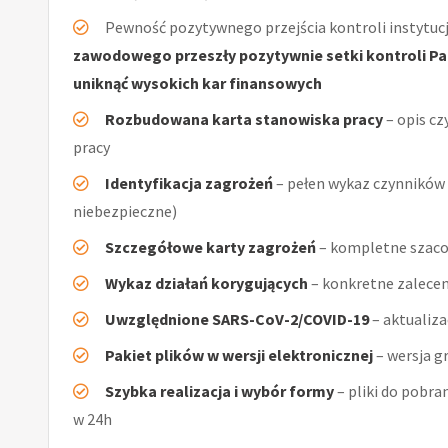
Pewność pozytywnego przejścia kontroli instytucj
zawodowego przeszły pozytywnie setki kontroli Pań
uniknąć wysokich kar finansowych
Rozbudowana karta stanowiska pracy
– opis cz
pracy
Identyfikacja zagrożeń
– pełen wykaz czynników (
niebezpieczne)
Szczegółowe karty zagrożeń
– kompletne szaco
Wykaz działań korygujących
– konkretne zalecen
Uwzględnione SARS-CoV-2/COVID-19
– aktualiz
Pakiet plików w wersji elektronicznej
– wersja g
Szybka realizacja i wybór formy
– pliki do pobra
w 24h