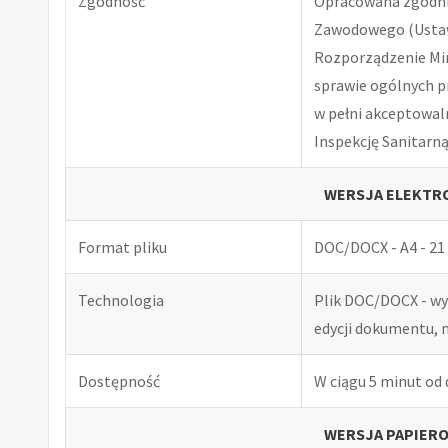
Zgodność
Opracowana zgodnie
Zawodowego (Ustawa
Rozporządzenie Minis
sprawie ogólnych p
w pełni akceptowal
Inspekcję Sanitarną
WERSJA ELEKTRO
Format pliku
DOC/DOCX - A4 - 21 
Technologia
Plik DOC/DOCX - w
edycji dokumentu, 
Dostępność
W ciągu 5 minut od
WERSJA PAPIERO