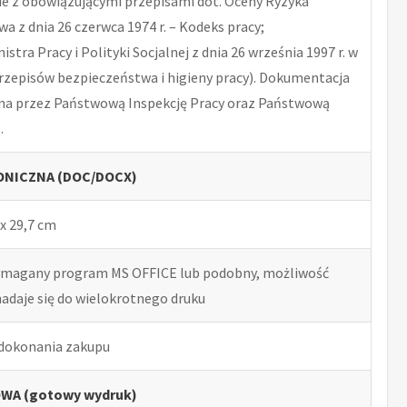
 z obowiązującymi przepisami dot. Oceny Ryzyka
 z dnia 26 czerwca 1974 r. – Kodeks pracy;
tra Pracy i Polityki Socjalnej z dnia 26 września 1997 r. w
rzepisów bezpieczeństwa i higieny pracy). Dokumentacja
na przez Państwową Inspekcję Pracy oraz Państwową
.
NICZNA (DOC/DOCX)
x 29,7 cm
ymagany program MS OFFICE lub podobny, możliwość
nadaje się do wielokrotnego druku
 dokonania zakupu
WA (gotowy wydruk)