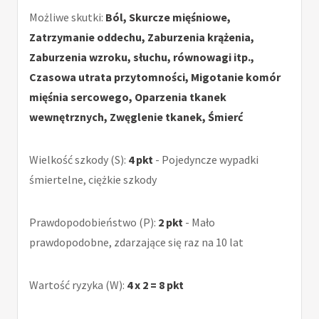
Możliwe skutki:
Ból, Skurcze mięśniowe,
Zatrzymanie oddechu, Zaburzenia krążenia,
Zaburzenia wzroku, słuchu, równowagi itp.,
Czasowa utrata przytomności, Migotanie komór
mięśnia sercowego, Oparzenia tkanek
wewnętrznych, Zwęglenie tkanek, Śmierć
Wielkość szkody (S):
4 pkt
- Pojedyncze wypadki
śmiertelne, ciężkie szkody
Prawdopodobieństwo (P):
2 pkt
- Mało
prawdopodobne, zdarzające się raz na 10 lat
Wartość ryzyka (W):
4 x 2 = 8 pkt