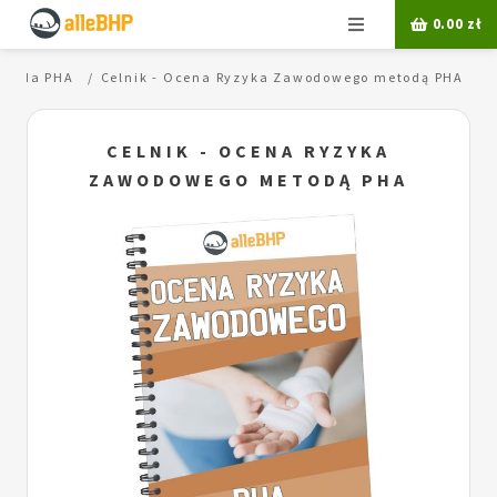
Menu
0.00
zł
etoda PHA
Celnik - Ocena Ryzyka Zawodowego metodą PHA
CELNIK - OCENA RYZYKA
ZAWODOWEGO METODĄ PHA