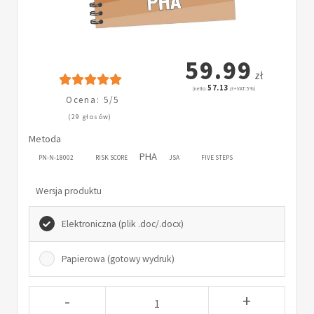
59.99
zł
57.13
(netto:
zł + VAT: 5%)
Ocena: 5/5
(29 głosów)
Metoda
PHA
PN-N-18002
RISK SCORE
JSA
FIVE STEPS
Wersja produktu
Elektroniczna (plik .doc/.docx)
Papierowa (gotowy wydruk)
-
+