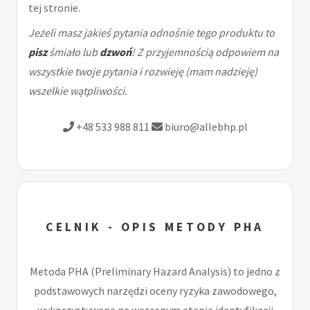
tej stronie.
Jeżeli masz jakieś pytania odnośnie tego produktu to
pisz
śmiało lub
dzwoń
! Z przyjemnością odpowiem na
wszystkie twoje pytania i rozwieję (mam nadzieję)
wszelkie wątpliwości.
+48 533 988 811
biuro@allebhp.pl
CELNIK - OPIS METODY PHA
Metoda PHA (Preliminary Hazard Analysis) to jedno z
podstawowych narzędzi oceny ryzyka zawodowego,
wykorzystywane na wczesnym etapie identyfikacji