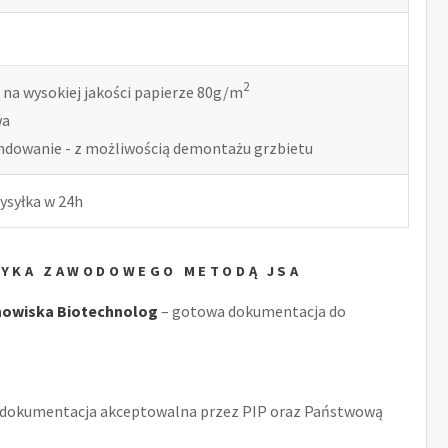
2
 na wysokiej jakości papierze 80g/m
wa
indowanie - z możliwością demontażu grzbietu
ysyłka w 24h
ZYKA ZAWODOWEGO METODĄ JSA
nowiska Biotechnolog
– gotowa dokumentacja do
 dokumentacja akceptowalna przez PIP oraz Państwową