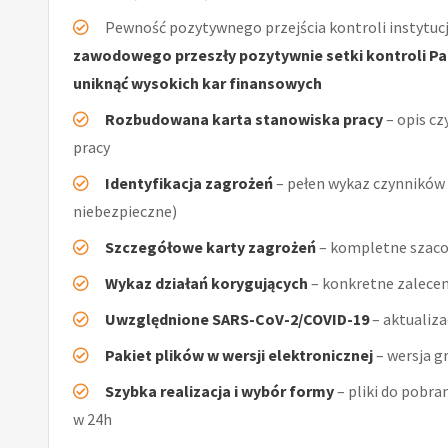
Pewność pozytywnego przejścia kontroli instytucj
zawodowego przeszły pozytywnie setki kontroli Pań
uniknąć wysokich kar finansowych
Rozbudowana karta stanowiska pracy
– opis cz
pracy
Identyfikacja zagrożeń
– pełen wykaz czynników (
niebezpieczne)
Szczegółowe karty zagrożeń
– kompletne szaco
Wykaz działań korygujących
– konkretne zalecen
Uwzględnione SARS-CoV-2/COVID-19
– aktualiz
Pakiet plików w wersji elektronicznej
– wersja g
Szybka realizacja i wybór formy
– pliki do pobra
w 24h