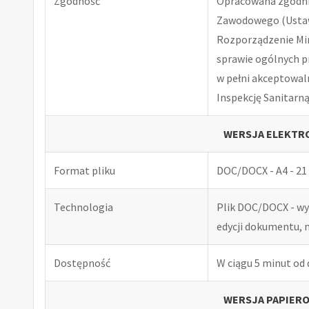
Zgodność
Opracowana zgodnie
Zawodowego (Ustawa
Rozporządzenie Minis
sprawie ogólnych p
w pełni akceptowal
Inspekcję Sanitarną
WERSJA ELEKTRO
Format pliku
DOC/DOCX - A4 - 21 
Technologia
Plik DOC/DOCX - w
edycji dokumentu, 
Dostępność
W ciągu 5 minut od
WERSJA PAPIERO