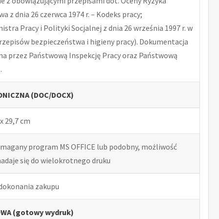
 z obowiązującymi przepisami dot. Oceny Ryzyka
 z dnia 26 czerwca 1974 r. – Kodeks pracy;
tra Pracy i Polityki Socjalnej z dnia 26 września 1997 r. w
rzepisów bezpieczeństwa i higieny pracy). Dokumentacja
na przez Państwową Inspekcję Pracy oraz Państwową
.
NICZNA (DOC/DOCX)
x 29,7 cm
ymagany program MS OFFICE lub podobny, możliwość
nadaje się do wielokrotnego druku
 dokonania zakupu
WA (gotowy wydruk)