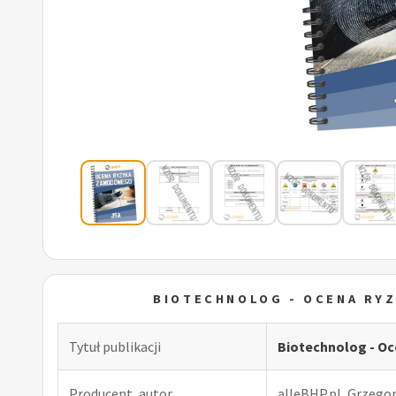
BIOTECHNOLOG - OCENA RY
Tytuł publikacji
Biotechnolog - O
Producent, autor
alleBHP.pl, Grzego