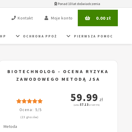
Ponad 10 lat doświadczenia
0.00
zł
Kontakt
Moje konto
BHP
OCHRONA PPOŻ
PIERWSZA POMOC
BIOTECHNOLOG - OCENA RYZYKA
ZAWODOWEGO METODĄ JSA
59.99
zł
57.13
(netto:
zł + VAT: 5%)
Ocena: 5/5
(23 głosów)
Metoda