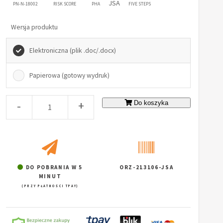
JSA
PN-N-18002
RISK SCORE
PHA
FIVE STEPS
Wersja produktu
Elektroniczna (plik .doc/.docx)
Papierowa (gotowy wydruk)
-
+
Do koszyka
DO POBRANIA W 5
ORZ-213106-JSA
MINUT
(PRZY PŁATNOŚCI TPAY)