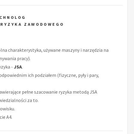
ECHNOLOG
 RYZYKA ZAWODOWEGO
ólna charakterystyka, używane maszyny i narzędzia na
nywania pracy).
yzyka -
JSA
.
odpowiednim ich podziałem (fizyczne, pyły i pary,
awierające pełne szacowanie ryzyka metodą JSA
iedzialności za to.
owisku.
ie A4.