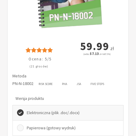
59.99
zł
57.13
(netto:
zł + VAT: 5%)
Ocena: 5/5
(21 głosów)
Metoda
PN-N-18002
RISK SCORE
PHA
JSA
FIVE STEPS
Wersja produktu
Elektroniczna (plik .doc/.docx)
Papierowa (gotowy wydruk)