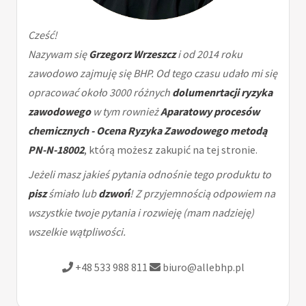
Cześć!
Nazywam się
Grzegorz Wrzeszcz
i od 2014 roku
zawodowo zajmuję się BHP. Od tego czasu udało mi się
opracować około 3000 różnych
dolumenrtacji ryzyka
zawodowego
w tym rownież
Aparatowy procesów
chemicznych - Ocena Ryzyka Zawodowego metodą
PN-N-18002
, którą możesz zakupić na tej stronie.
Jeżeli masz jakieś pytania odnośnie tego produktu to
pisz
śmiało lub
dzwoń
! Z przyjemnością odpowiem na
wszystkie twoje pytania i rozwieję (mam nadzieję)
wszelkie wątpliwości.
+48 533 988 811
biuro@allebhp.pl