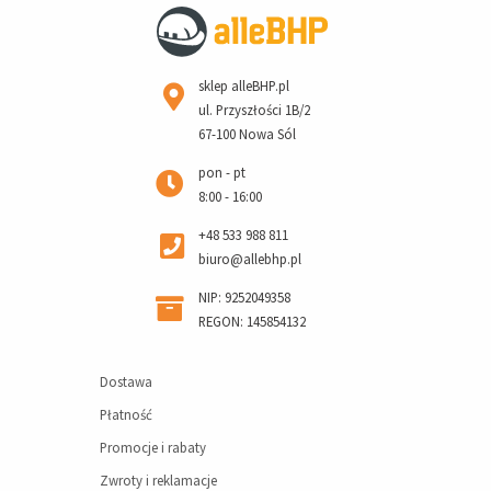
sklep alleBHP.pl
ul. Przyszłości 1B/2
67-100 Nowa Sól
pon - pt
8:00 - 16:00
+48 533 988 811
biuro@allebhp.pl
NIP: 9252049358
REGON: 145854132
Dostawa
Płatność
Promocje i rabaty
Zwroty i reklamacje