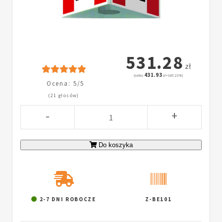
531.28
zł
431.93
(netto:
zł + VAT: 23%)
Ocena: 5/5
(21 głosów)
-
+
Do koszyka
2-7 DNI ROBOCZE
Z-BE101