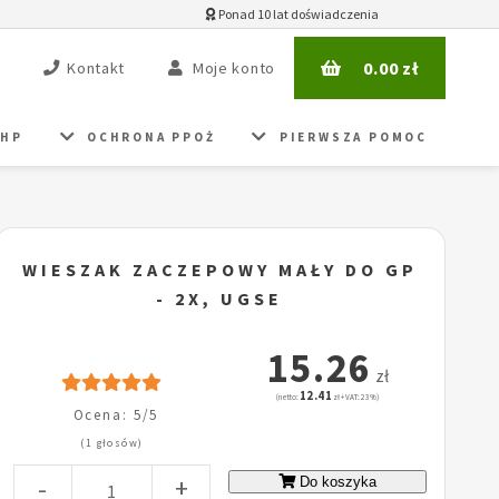
Ponad 10 lat doświadczenia
0.00
zł
Kontakt
Moje konto
BHP
OCHRONA PPOŻ
PIERWSZA POMOC
WIESZAK ZACZEPOWY MAŁY DO GP
- 2X, UGSE
15.26
zł
12.41
(netto:
zł + VAT: 23%)
Ocena: 5/5
(1 głosów)
-
+
Do koszyka