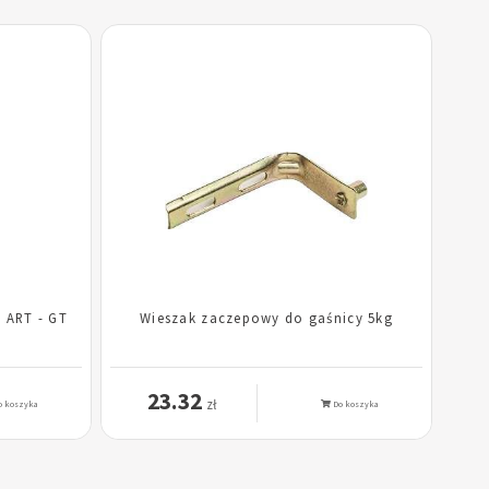
g ART - GT
Wieszak zaczepowy do gaśnicy 5kg
23.32
zł
 koszyka
Do koszyka