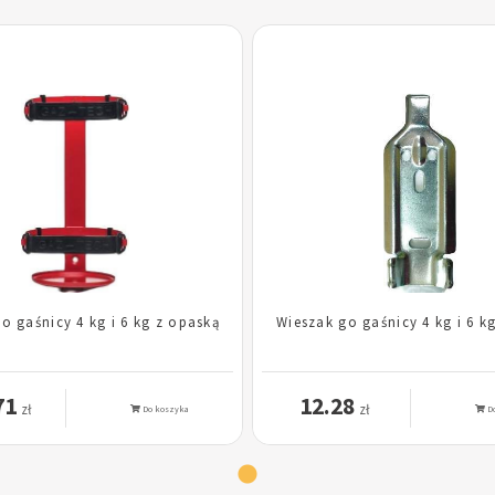
o gaśnicy 4 kg i 6 kg z opaską
Wieszak go gaśnicy 4 kg i 6 k
71
12.28
zł
zł
Do koszyka
Do