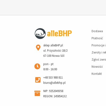
Dostawa
Płatność
sklep alleBHP.pl
Promocje i
ul. Przyszłości 1B/2
Zwroty i r
67-100 Nowa Sól
Zgłoś zwro
pon - pt
Nowości
8:00 - 16:00
Kontakt
+48 533 988 811
biuro@allebhp.pl
NIP: 9252049358
REGON: 145854132