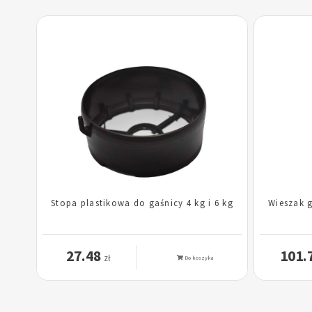
Stopa plastikowa do gaśnicy 4 kg i 6 kg
Wieszak g
27.48
101.
zł
Do koszyka