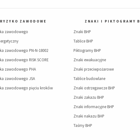
RYZYKO ZAWODOWE
ZNAKI I PIKTOGRAMY 
yka zawodowego
Znaki BHP
ergetyczny
Tablice BHP
yka zawodowego PN-N-18002
Piktogramy BHP
yka zawodowego RISK SCORE
Znaki ewakuacyjne
yka zawodowego PHA
Znaki przeciwpożarowe
yka zawodowego JSA
Tablice budowlane
yka zawodowego pięciu kroków
Znaki ostrzegawcze BHP
Znaki zakazu BHP
Znaki informacyjne BHP
Znaki nakazu BHP
Taśmy BHP