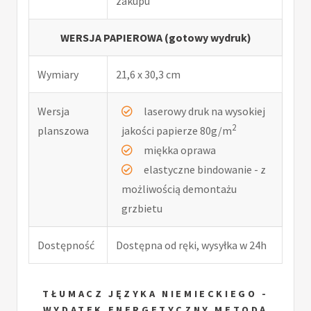
zakupu
WERSJA PAPIEROWA (gotowy wydruk)
Wymiary
21,6 x 30,3 cm
Wersja
laserowy druk na wysokiej
2
planszowa
jakości papierze 80g/m
miękka oprawa
elastyczne bindowanie - z
możliwością demontażu
grzbietu
Dostępność
Dostępna od ręki, wysyłka w 24h
TŁUMACZ JĘZYKA NIEMIECKIEGO -
WYDATEK ENERGETYCZNY METODĄ