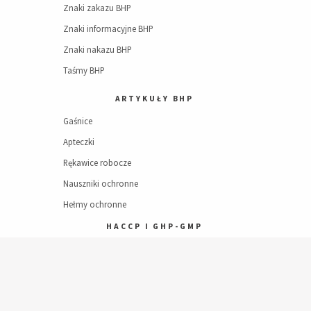
Znaki zakazu BHP
Znaki informacyjne BHP
Znaki nakazu BHP
Taśmy BHP
ARTYKUŁY BHP
Gaśnice
Apteczki
Rękawice robocze
Nauszniki ochronne
Hełmy ochronne
HACCP I GHP-GMP
Dokumentacja HACCP
Dodaj do koszyka
Dokumentacja GHP-GMP
Opracowanie alergenów