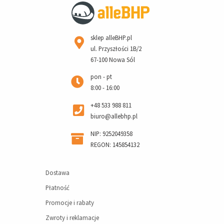
sklep alleBHP.pl
ul. Przyszłości 1B/2
67-100 Nowa Sól
pon - pt
8:00 - 16:00
+48 533 988 811
biuro@allebhp.pl
NIP: 9252049358
REGON: 145854132
Dostawa
Płatność
Promocje i rabaty
Zwroty i reklamacje