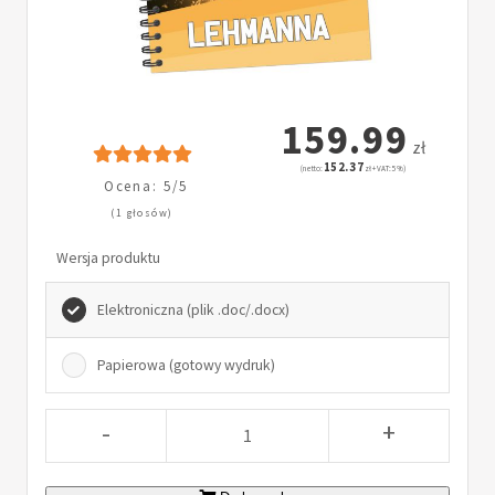
159.99
zł
152.37
(netto:
zł + VAT: 5%)
Ocena: 5/5
(1 głosów)
Wersja produktu
Elektroniczna (plik .doc/.docx)
Papierowa (gotowy wydruk)
-
+