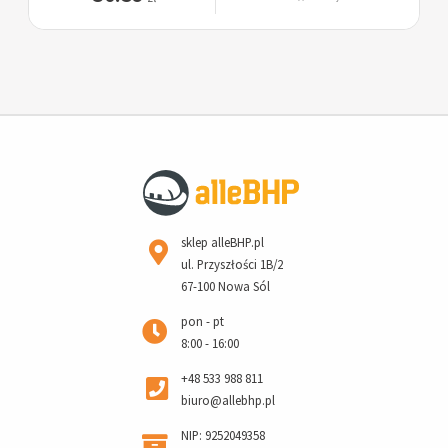
sklep alleBHP.pl
ul. Przyszłości 1B/2
67-100 Nowa Sól
pon - pt
8:00 - 16:00
+48 533 988 811
biuro@allebhp.pl
NIP: 9252049358