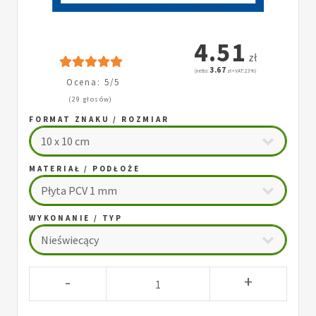
4.51
zł
3.67
(netto:
zł + VAT: 23%)
Ocena: 5/5
(29 głosów)
FORMAT ZNAKU / ROZMIAR
MATERIAŁ / PODŁOŻE
WYKONANIE / TYP
-
+