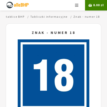
Menu
0.00
zł
ki i tablice BHP
Tabliczki informacyjne
Znak - numer 18
ZNAK - NUMER 18