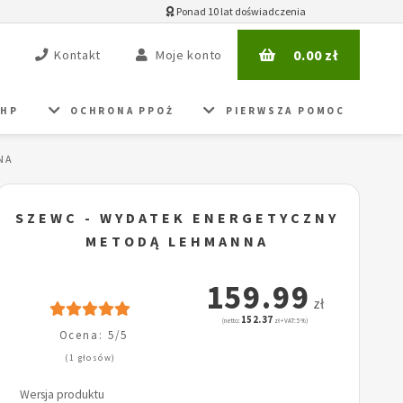
Ponad 10 lat doświadczenia
0.00
zł
Kontakt
Moje konto
BHP
OCHRONA PPOŻ
PIERWSZA POMOC
NA
SZEWC - WYDATEK ENERGETYCZNY
METODĄ LEHMANNA
159.99
zł
152.37
(netto:
zł + VAT: 5%)
Ocena: 5/5
(1 głosów)
Wersja produktu