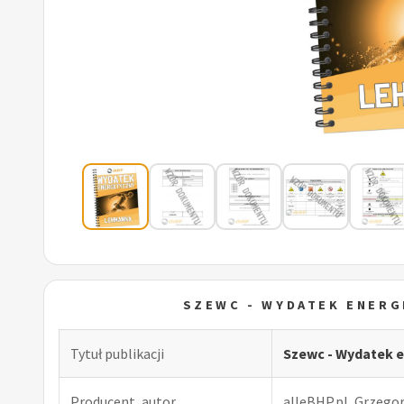
SZEWC - WYDATEK ENER
Tytuł publikacji
Szewc - Wydatek 
Producent, autor
alleBHP.pl, Grzego