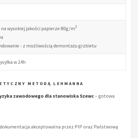
2
 na wysokiej jakości papierze 80g/m
wa
indowanie - z możliwością demontażu grzbietu
ysyłka w 24h
GETYCZNY METODĄ LEHMANNA
ryzyka zawodowego dla stanowiska Szewc
– gotowa
 dokumentacja akceptowalna przez PIP oraz Państwową