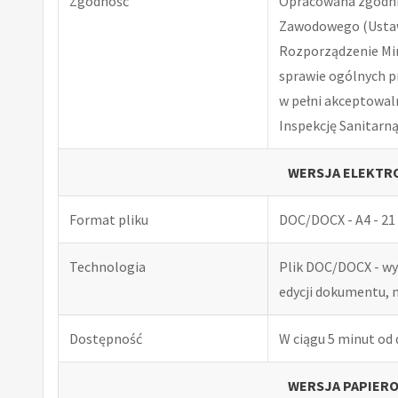
Zgodność
Opracowana zgodnie
Zawodowego (Ustawa
Rozporządzenie Minis
sprawie ogólnych p
w pełni akceptowal
Inspekcję Sanitarną
WERSJA ELEKTRO
Format pliku
DOC/DOCX - A4 - 21 
Technologia
Plik DOC/DOCX - w
edycji dokumentu, 
Dostępność
W ciągu 5 minut od
WERSJA PAPIERO