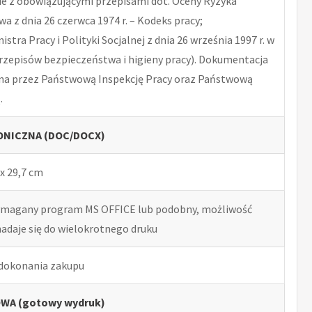
 z obowiązującymi przepisami dot. Oceny Ryzyka
 z dnia 26 czerwca 1974 r. – Kodeks pracy;
tra Pracy i Polityki Socjalnej z dnia 26 września 1997 r. w
rzepisów bezpieczeństwa i higieny pracy). Dokumentacja
na przez Państwową Inspekcję Pracy oraz Państwową
.
NICZNA (DOC/DOCX)
x 29,7 cm
ymagany program MS OFFICE lub podobny, możliwość
nadaje się do wielokrotnego druku
 dokonania zakupu
WA (gotowy wydruk)