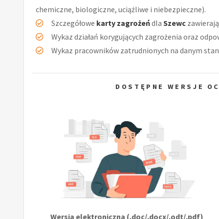
chemiczne, biologiczne, uciążliwe i niebezpieczne).
Szczegółowe
karty zagrożeń
dla
Szewc
zawierają
Wykaz działań korygujących zagrożenia oraz odpow
Wykaz pracowników zatrudnionych na danym stan
DOSTĘPNE WERSJE OC
Wersja elektroniczna (.doc/.docx/.odt/.pdf)