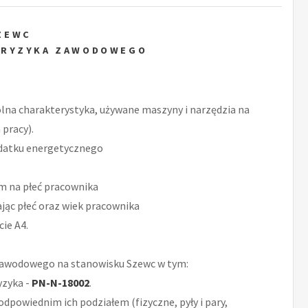
ZEWC
 RYZYKA ZAWODOWEGO
ólna charakterystyka, używane maszyny i narzędzia na
pracy).
datku energetycznego
m na płeć pracownika
ąc płeć oraz wiek pracownika
ie A4.
Zawodowego na stanowisku Szewc w tym:
yzyka -
PN-N-18002
.
odpowiednim ich podziałem (fizyczne, pyły i pary,