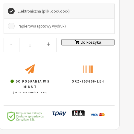
Elektroniczna (plik .doc/.docx)
Papierowa (gotowy wydruk)
-
+
Do koszyka
DO POBRANIA W 5
ORZ-753606-LEH
MINUT
(PRZY PŁATNOŚCI TPAY)