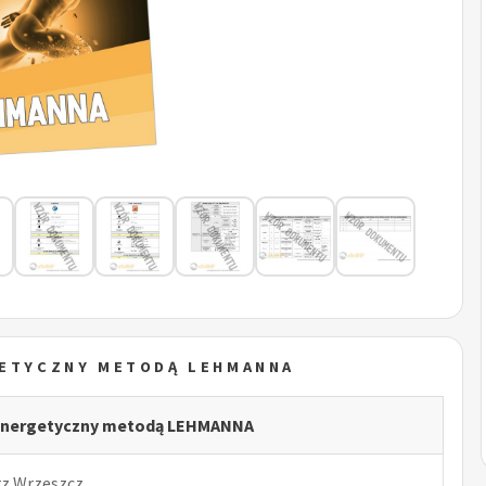
GETYCZNY METODĄ LEHMANNA
energetyczny metodą LEHMANNA
rz Wrzeszcz