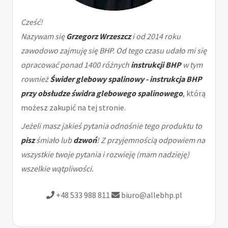
Cześć!
Nazywam się
Grzegorz Wrzeszcz
i od 2014 roku
zawodowo zajmuję się BHP. Od tego czasu udało mi się
opracować ponad 1400 różnych
instrukcji BHP
w tym
rownież
Świder glebowy spalinowy - instrukcja BHP
przy obsłudze świdra glebowego spalinowego
, którą
możesz zakupić na tej stronie.
Jeżeli masz jakieś pytania odnośnie tego produktu to
pisz
śmiało lub
dzwoń
! Z przyjemnością odpowiem na
wszystkie twoje pytania i rozwieję (mam nadzieję)
wszelkie wątpliwości.
+48 533 988 811
biuro@allebhp.pl