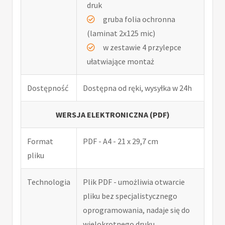
druk
gruba folia ochronna
(laminat 2x125 mic)
w zestawie 4 przylepce
ułatwiające montaż
Dostępność
Dostępna od ręki, wysyłka w 24h
WERSJA ELEKTRONICZNA (PDF)
Format
PDF - A4 - 21 x 29,7 cm
pliku
Technologia
Plik PDF - umożliwia otwarcie
pliku bez specjalistycznego
oprogramowania, nadaje się do
wielokrotnego druku