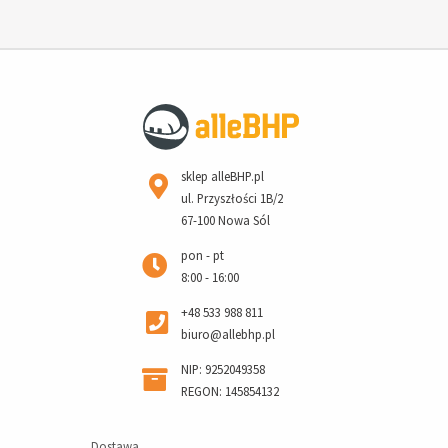
sklep alleBHP.pl
ul. Przyszłości 1B/2
67-100 Nowa Sól
pon - pt
8:00 - 16:00
+48 533 988 811
biuro@allebhp.pl
NIP: 9252049358
REGON: 145854132
Dostawa