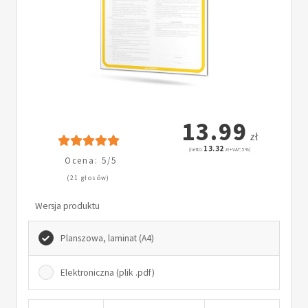
13.99
zł
13.32
(netto:
zł + VAT: 5%)
Ocena: 5/5
(21 głosów)
Wersja produktu
Planszowa, laminat (A4)
Elektroniczna (plik .pdf)