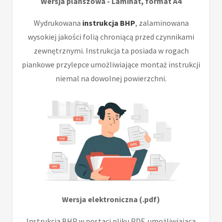
Wersja planszowa - Laminat, format A4
Wydrukowana
instrukcja BHP
, zalaminowana
wysokiej jakości folią chroniącą przed czynnikami
zewnętrznymi. Instrukcja ta posiada w rogach
piankowe przylepce umożliwiające montaż instrukcji
niemal na dowolnej powierzchni.
Wersja elektroniczna (.pdf)
Instrukcja BHP w postaci pliku PDF, umożliwiająca