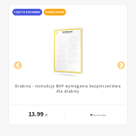
CZĘSTO KUPOWANY
DOBRE OPINIE
Prace na wysokości - instrukcja BHP przy pracach na
wysokości
13.99
zł
Do koszyka