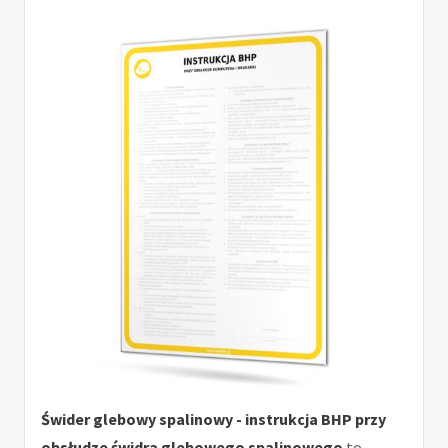
Świder glebowy spalinowy - instrukcja BHP przy
obsłudze świdra glebowego spalinowego
to