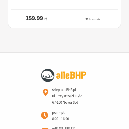
159.99
zł
Do koszyka
sklep alleBHP.pl
ul. Przyszłości 1B/2
67-100 Nowa Sól
pon - pt
8:00 - 16:00
+48 533 988 811