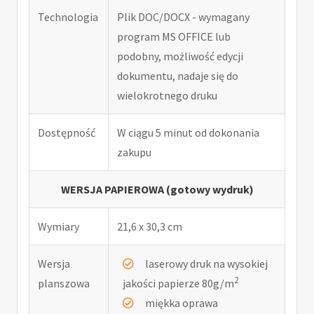
Technologia
Plik DOC/DOCX - wymagany
program MS OFFICE lub
podobny, możliwość edycji
dokumentu, nadaje się do
wielokrotnego druku
Dostępność
W ciągu 5 minut od dokonania
zakupu
WERSJA PAPIEROWA (gotowy wydruk)
Wymiary
21,6 x 30,3 cm
Wersja
laserowy druk na wysokiej
2
planszowa
jakości papierze 80g/m
miękka oprawa