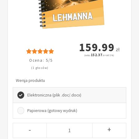
159.99
zł
152.37
(netto:
zł + VAT: 5%)
Ocena: 5/5
(1 głosów)
Wersja produktu
Elektroniczna (plik .doc/.docx)
Papierowa (gotowy wydruk)
-
+