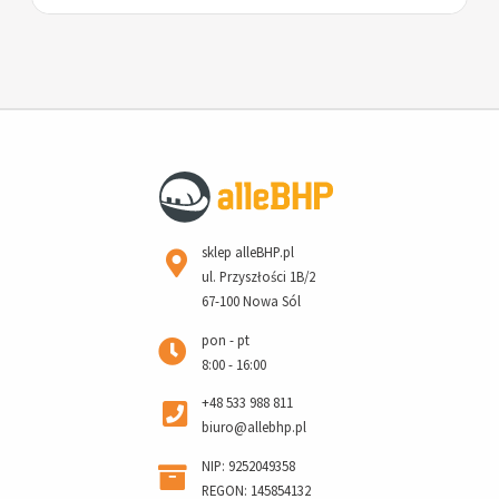
sklep alleBHP.pl
ul. Przyszłości 1B/2
67-100 Nowa Sól
pon - pt
8:00 - 16:00
+48 533 988 811
biuro@allebhp.pl
NIP: 9252049358
REGON: 145854132