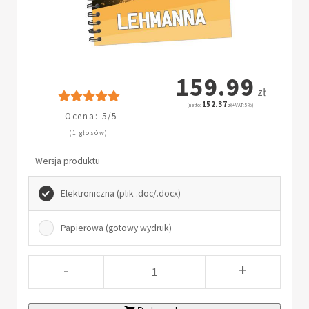
159.99
zł
152.37
(netto:
zł + VAT: 5%)
Ocena: 5/5
(1 głosów)
Wersja produktu
Elektroniczna (plik .doc/.docx)
Papierowa (gotowy wydruk)
-
+