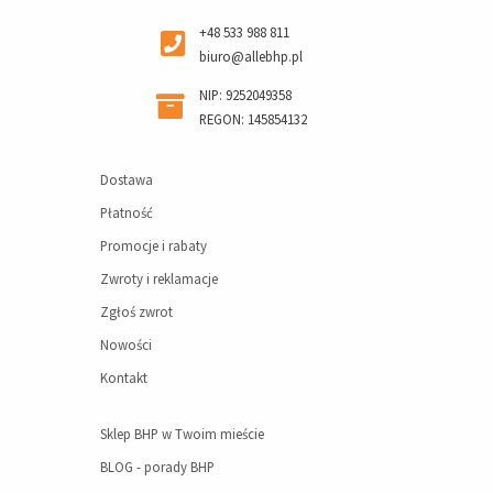
+48 533 988 811
biuro@allebhp.pl
NIP: 9252049358
REGON: 145854132
Dostawa
Płatność
Promocje i rabaty
Zwroty i reklamacje
Zgłoś zwrot
Nowości
Kontakt
Sklep BHP w Twoim mieście
BLOG - porady BHP