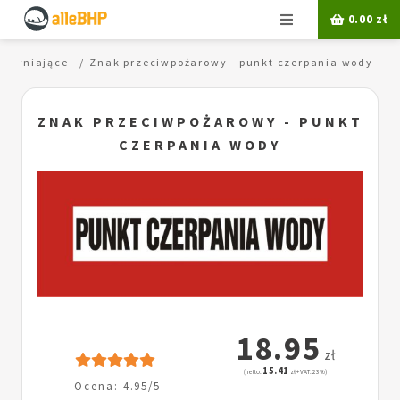
Menu
0.00
zł
upełniające
Znak przeciwpożarowy - punkt czerpania wody
ZNAK PRZECIWPOŻAROWY - PUNKT
CZERPANIA WODY
18.95
zł
15.41
(netto:
zł + VAT: 23%)
Ocena: 4.95/5