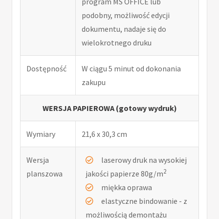
program MS OFFICE lub
podobny, możliwość edycji
dokumentu, nadaje się do
wielokrotnego druku
Dostępność
W ciągu 5 minut od dokonania
zakupu
WERSJA PAPIEROWA (gotowy wydruk)
Wymiary
21,6 x 30,3 cm
Wersja
laserowy druk na wysokiej
2
planszowa
jakości papierze 80g/m
miękka oprawa
elastyczne bindowanie - z
możliwością demontażu