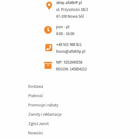
sklep alleBHP.pl
ul. Przyszłości 1B/2
67-100 Nowa Sól
pon - pt
8:00 - 16:00
+48 533 988 811
biuro@allebhp.pl
NIP: 9252049358
REGON: 145854132
Dostawa
Płatność
Promocje i rabaty
Zwroty i reklamacje
Zgłoś zwrot
Nowości