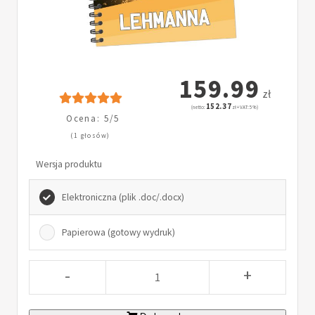
159.99
zł
152.37
(netto:
zł + VAT: 5%)
Ocena: 5/5
(1 głosów)
Wersja produktu
Elektroniczna (plik .doc/.docx)
Papierowa (gotowy wydruk)
-
+