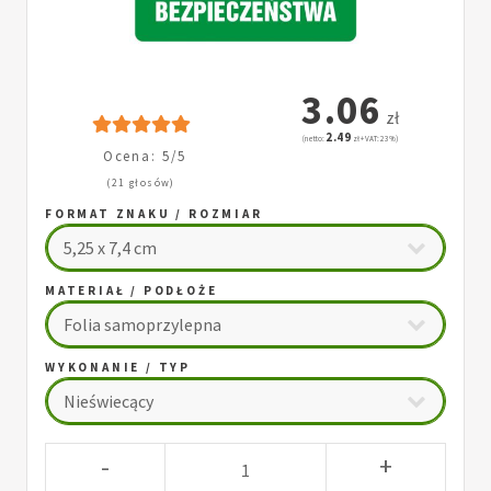
3.06
zł
2.49
(netto:
zł + VAT: 23%)
Ocena: 5/5
(21 głosów)
FORMAT ZNAKU / ROZMIAR
MATERIAŁ / PODŁOŻE
WYKONANIE / TYP
-
+