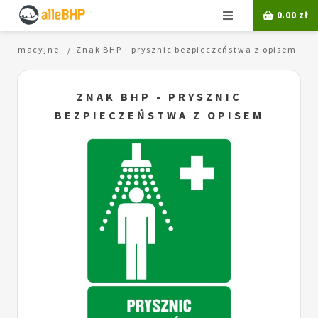
Menu
0.00
zł
informacyjne
Znak BHP - prysznic bezpieczeństwa z opisem
ZNAK BHP - PRYSZNIC
BEZPIECZEŃSTWA Z OPISEM