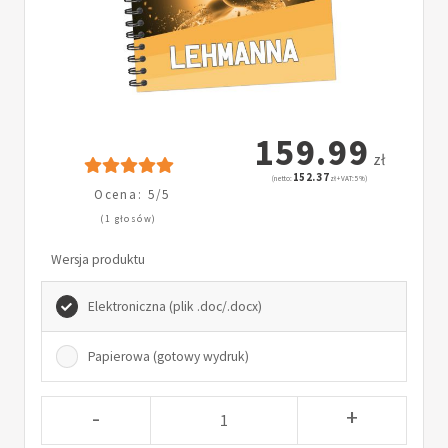
159.99
zł
152.37
(netto:
zł + VAT: 5%)
Ocena: 5/5
(1 głosów)
Wersja produktu
Elektroniczna (plik .doc/.docx)
Papierowa (gotowy wydruk)
-
+