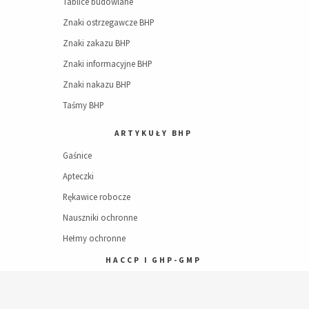
Tablice budowlane
Znaki ostrzegawcze BHP
Znaki zakazu BHP
Znaki informacyjne BHP
Znaki nakazu BHP
Taśmy BHP
ARTYKUŁY BHP
Gaśnice
Apteczki
Rękawice robocze
Nauszniki ochronne
Hełmy ochronne
HACCP I GHP-GMP
Dokumentacja HACCP
Dodaj do koszyka
Dokumentacja GHP-GMP