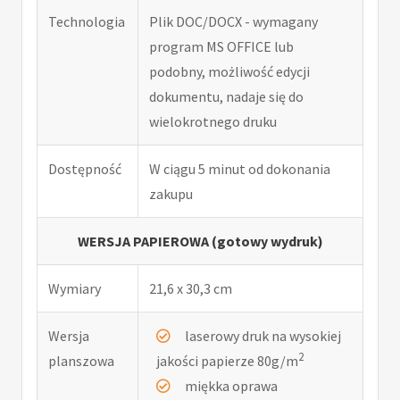
Technologia
Plik DOC/DOCX - wymagany
program MS OFFICE lub
podobny, możliwość edycji
dokumentu, nadaje się do
wielokrotnego druku
Dostępność
W ciągu 5 minut od dokonania
zakupu
WERSJA PAPIEROWA (gotowy wydruk)
Wymiary
21,6 x 30,3 cm
Wersja
laserowy druk na wysokiej
2
planszowa
jakości papierze 80g/m
miękka oprawa