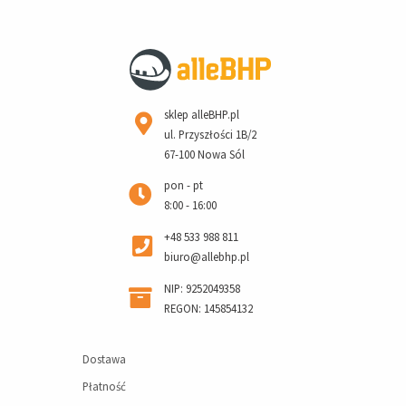
sklep alleBHP.pl
ul. Przyszłości 1B/2
67-100 Nowa Sól
pon - pt
8:00 - 16:00
+48 533 988 811
biuro@allebhp.pl
NIP: 9252049358
REGON: 145854132
Dostawa
Płatność