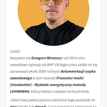
Cześć!
Nazywam się
Grzegorz Wrzeszcz
i od 2014 roku
zawodowo zajmuję się BHP. Od tego czasu udało mi się
opracować około 3000 różnych
dolumenrtacji ryzyka
zawodowego
w tym rownież
Promotor marki
(trendsetter) - Wydatek energetyczny metodą
LEHMANNA
, którą możesz zakupić na tej stronie.
Jeżeli masz jakieś pytania odnośnie tego produktu to
pisz
śmiało lub
dzwoń
! Z przyjemnością odpowiem na