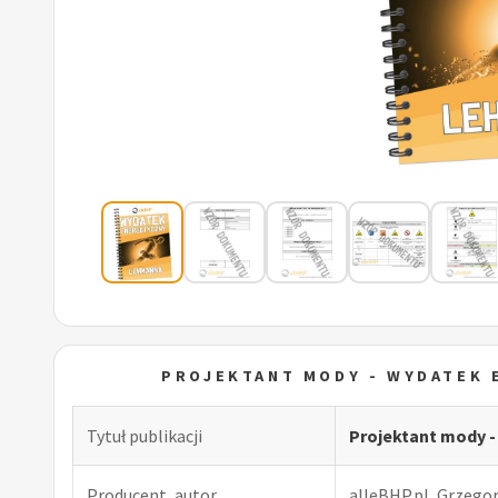
PROJEKTANT MODY - WYDATEK
Tytuł publikacji
Projektant mody 
Producent, autor
alleBHP.pl, Grzego