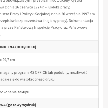
 z obowiązującymi przepisami dot. Oceny Ryzyka
 z dnia 26 czerwca 1974 r. – Kodeks pracy;
tra Pracy i Polityki Socjalnej z dnia 26 września 1997 r. w
rzepisów bezpieczeństwa i higieny pracy). Dokumentacja
na przez Państwową Inspekcję Pracy oraz Państwową
.
NICZNA (DOC/DOCX)
x 29,7 cm
ymagany program MS OFFICE lub podobny, możliwość
nadaje się do wielokrotnego druku
 dokonania zakupu
WA (gotowy wydruk)