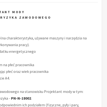
TANT MODY
 RYZYKA ZAWODOWEGO
ólna charakterystyka, używane maszyny i narzędzia na
ykonywania pracy).
datku energetycznego
m na płeć pracownika
ąc płeć oraz wiek pracownika
ie A4.
Zawodowego na stanowisku Projektant mody w tym:
yzyka -
PN-N-18002
.
odpowiednim ich podziałem (fizyczne, pyły i pary,