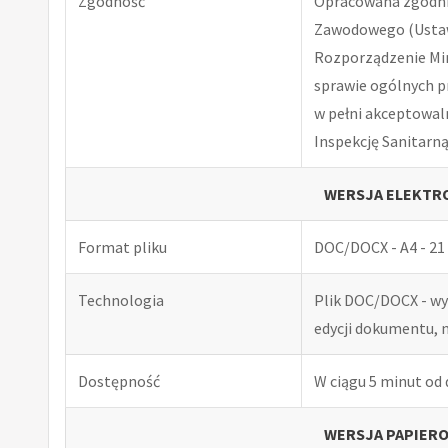
Zgodność
Opracowana zgodnie
Zawodowego (Ustawa
Rozporządzenie Minis
sprawie ogólnych p
w pełni akceptowal
Inspekcję Sanitarną
WERSJA ELEKTRO
Format pliku
DOC/DOCX - A4 - 21 
Technologia
Plik DOC/DOCX - w
edycji dokumentu, 
Dostępność
W ciągu 5 minut od
WERSJA PAPIERO