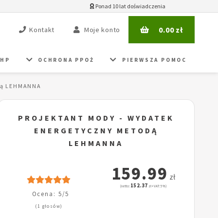
Ponad 10 lat doświadczenia
0.00
zł
Kontakt
Moje konto
BHP
OCHRONA PPOŻ
PIERWSZA POMOC
odą LEHMANNA
PROJEKTANT MODY - WYDATEK
ENERGETYCZNY METODĄ
LEHMANNA
159.99
zł
152.37
(netto:
zł + VAT: 5%)
Ocena: 5/5
(1 głosów)