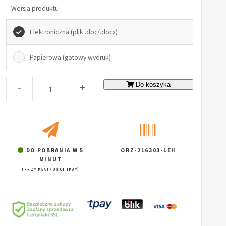
Wersja produktu
Elektroniczna (plik .doc/.docx)
Papierowa (gotowy wydruk)
-
+
Do koszyka
DO POBRANIA W 5
ORZ-216303-LEH
MINUT
(PRZY PŁATNOŚCI TPAY)