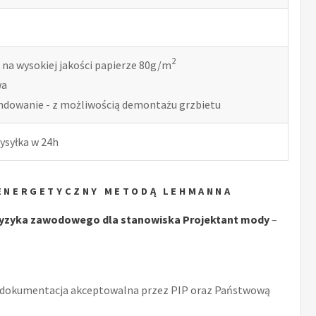
2
 na wysokiej jakości papierze 80g/m
wa
indowanie - z możliwością demontażu grzbietu
ysyłka w 24h
 ENERGETYCZNY METODĄ LEHMANNA
yzyka zawodowego dla stanowiska Projektant mody
–
 dokumentacja akceptowalna przez PIP oraz Państwową