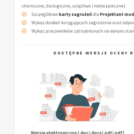
chemiczne, biologiczne, uciążliwe i niebezpieczne).
Szczegółowe
karty zagrożeń
dla
Projektant mo
Wykaz działań korygujących zagrożenia oraz odpow
Wykaz pracowników zatrudnionych na danym stan
DOSTĘPNE WERSJE OCENY R
Wersja elektroniczna (.doc/.docx/.odt/.pdf)