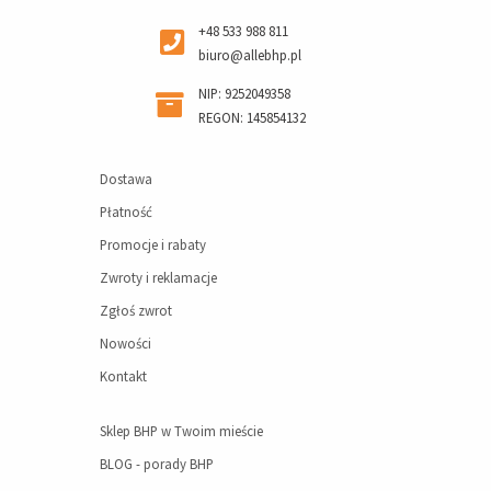
+48 533 988 811
biuro@allebhp.pl
NIP: 9252049358
REGON: 145854132
Dostawa
Płatność
Promocje i rabaty
Zwroty i reklamacje
Zgłoś zwrot
Nowości
Kontakt
Sklep BHP w Twoim mieście
BLOG - porady BHP