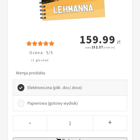
159.99
zł
152.37
(netto:
zł + VAT: 5%)
Ocena: 5/5
(1 głosów)
Wersja produktu
Elektroniczna (plik .doc/.docx)
Papierowa (gotowy wydruk)
-
+