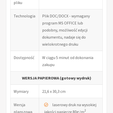
pliku
Technologia
Plik DOC/DOCX - wymagany
program MS OFFICE lub
podobny, możliwość edycji
dokumentu, nadaje się do
wielokrotnego druku
Dostępność
W ciągu 5 minut od dokonania
zakupu
WERSJA PAPIEROWA (gotowy wydruk)
Wymiary
21,6 x 30,3 cm
Wersja
laserowy druk na wysokiej
2
planszowa
jakości papierze 80g/m