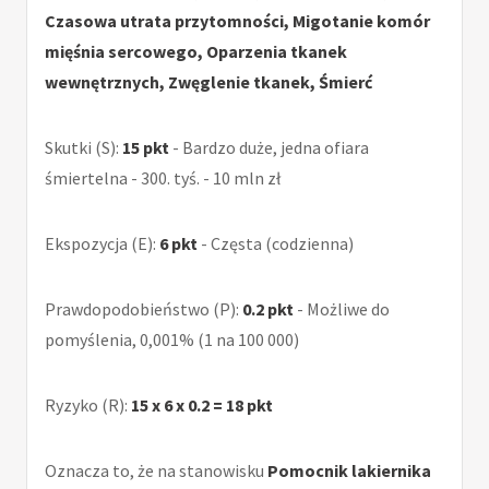
Czasowa utrata przytomności, Migotanie komór
mięśnia sercowego, Oparzenia tkanek
wewnętrznych, Zwęglenie tkanek, Śmierć
Skutki (S):
15 pkt
- Bardzo duże, jedna ofiara
śmiertelna - 300. tyś. - 10 mln zł
Ekspozycja (E):
6 pkt
- Częsta (codzienna)
Prawdopodobieństwo (P):
0.2 pkt
- Możliwe do
pomyślenia, 0,001% (1 na 100 000)
Ryzyko (R):
15 x 6 x 0.2 = 18 pkt
Oznacza to, że na stanowisku
Pomocnik lakiernika