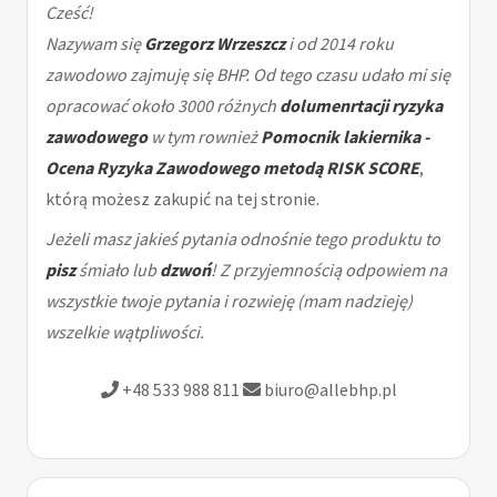
Cześć!
Nazywam się
Grzegorz Wrzeszcz
i od 2014 roku
zawodowo zajmuję się BHP. Od tego czasu udało mi się
opracować około 3000 różnych
dolumenrtacji ryzyka
zawodowego
w tym rownież
Pomocnik lakiernika -
Ocena Ryzyka Zawodowego metodą RISK SCORE
,
którą możesz zakupić na tej stronie.
Jeżeli masz jakieś pytania odnośnie tego produktu to
pisz
śmiało lub
dzwoń
! Z przyjemnością odpowiem na
wszystkie twoje pytania i rozwieję (mam nadzieję)
wszelkie wątpliwości.
+48 533 988 811
biuro@allebhp.pl