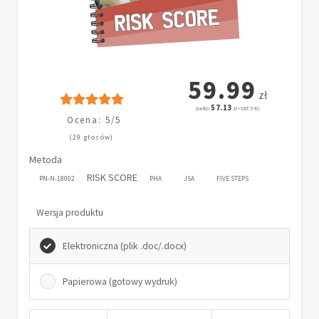
59.99
zł
57.13
(netto:
zł + VAT: 5%)
Ocena: 5/5
(29 głosów)
Metoda
RISK SCORE
PN-N-18002
PHA
JSA
FIVE STEPS
Wersja produktu
Elektroniczna (plik .doc/.docx)
Papierowa (gotowy wydruk)