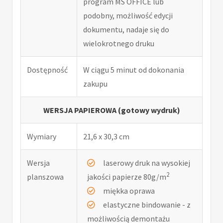
program MS OFFICE lub
podobny, możliwość edycji
dokumentu, nadaje się do
wielokrotnego druku
Dostępność
W ciągu 5 minut od dokonania
zakupu
WERSJA PAPIEROWA (gotowy wydruk)
Wymiary
21,6 x 30,3 cm
Wersja
laserowy druk na wysokiej
2
planszowa
jakości papierze 80g/m
miękka oprawa
elastyczne bindowanie - z
możliwością demontażu