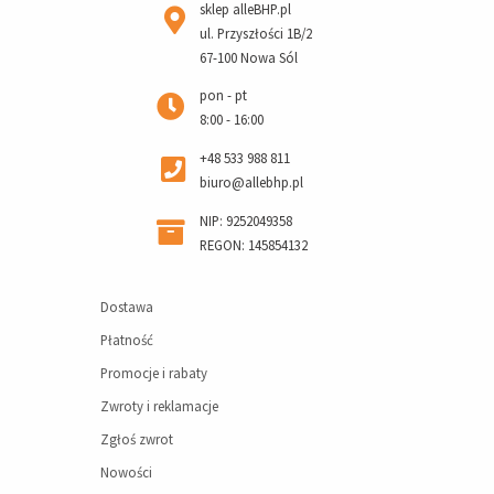
sklep alleBHP.pl
ul. Przyszłości 1B/2
67-100 Nowa Sól
pon - pt
8:00 - 16:00
+48 533 988 811
biuro@allebhp.pl
NIP: 9252049358
REGON: 145854132
Dostawa
Płatność
Promocje i rabaty
Zwroty i reklamacje
Zgłoś zwrot
Nowości