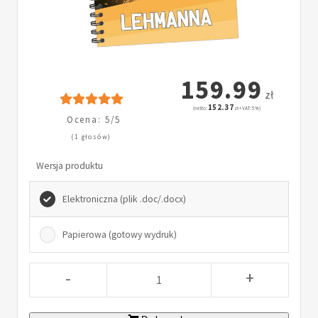
159.99
zł
152.37
(netto:
zł + VAT: 5%)
Ocena: 5/5
(1 głosów)
Wersja produktu
Elektroniczna (plik .doc/.docx)
Papierowa (gotowy wydruk)
-
+