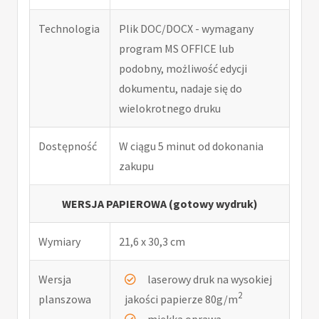
Technologia
Plik DOC/DOCX - wymagany
program MS OFFICE lub
podobny, możliwość edycji
dokumentu, nadaje się do
wielokrotnego druku
Dostępność
W ciągu 5 minut od dokonania
zakupu
WERSJA PAPIEROWA (gotowy wydruk)
Wymiary
21,6 x 30,3 cm
Wersja
laserowy druk na wysokiej
2
planszowa
jakości papierze 80g/m
miękka oprawa