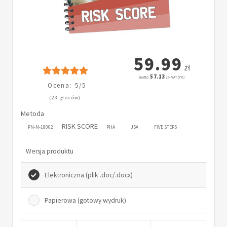
59.99
zł
57.13
(netto:
zł + VAT: 5%)
Ocena: 5/5
(23 głosów)
Metoda
RISK SCORE
PN-N-18002
PHA
JSA
FIVE STEPS
Wersja produktu
Elektroniczna (plik .doc/.docx)
Papierowa (gotowy wydruk)