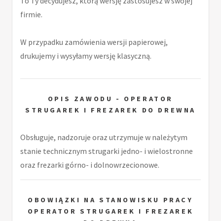
To Ty decydujesz, którą wersję zastosujesz w swojej
firmie.
W przypadku zamówienia wersji papierowej,
drukujemy i wysyłamy wersję klasyczną.
OPIS ZAWODU - OPERATOR
STRUGAREK I FREZAREK DO DREWNA
Obsługuje, nadzoruje oraz utrzymuje w należytym
stanie technicznym strugarki jedno- i wielostronne
oraz frezarki górno- i dolnowrzecionowe.
OBOWIĄZKI NA STANOWISKU PRACY
OPERATOR STRUGAREK I FREZAREK