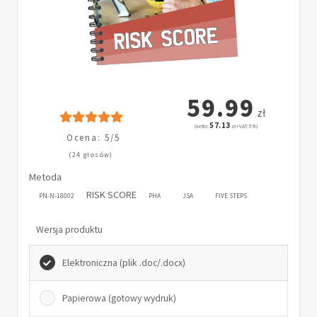
59.99
zł
57.13
(netto:
zł + VAT: 5%)
Ocena: 5/5
(24 głosów)
Metoda
RISK SCORE
PN-N-18002
PHA
JSA
FIVE STEPS
Wersja produktu
Elektroniczna (plik .doc/.docx)
Papierowa (gotowy wydruk)