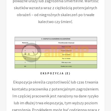
poważne urazy lub zagrożenia śmiertelne. Wartość
skutków wzrasta wraz z ciężkością potencjalnych
obrażeń – od niegroźnych skaleczeń po trwałe
kalectwo czy śmierć.
EKSPOZYCJA (E)
Ekspozycja określa częstotliwość lub czas trwania
kontaktu pracownika z potencjalnym zagrożeniem.
Im częściej pracownik jest narażony na dane ryzyko
lub im dłużej trwa ekspozycja, tym wyższy poziom
zagrożenia. Przykładem może być codzienna praca z