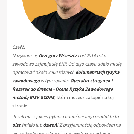
Cześć!
Nazywam się
Grzegorz Wrzeszcz
i od 2014 roku
zawodowo zajmuję się BHP. Od tego czasu udało mi się
opracować około 3000 różnych
dolumenrtacji ryzyka
zawodowego
w tym rownież
Operator strugarek i
frezarek do drewna - Ocena Ryzyka Zawodowego
metodą RISK SCORE
, którą możesz zakupić na tej
stronie.
Jeżeli masz jakieś pytania odnośnie tego produktu to
pisz
śmiało lub
dzwoń
! Z przyjemnością odpowiem na
wszystkie twoje pytania i rozwieję (mam nadzieję)