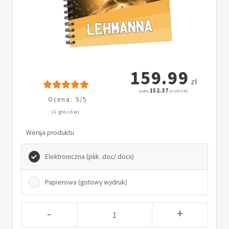
159.99
zł
152.37
(netto:
zł + VAT: 5%)
Ocena: 5/5
(1 głosów)
Wersja produktu
Elektroniczna (plik .doc/.docx)
Papierowa (gotowy wydruk)
-
+