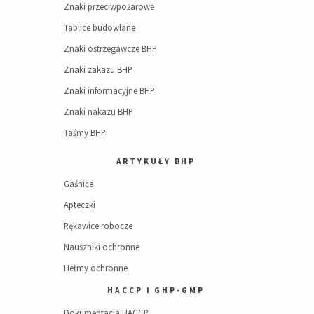
Znaki przeciwpożarowe
Tablice budowlane
Znaki ostrzegawcze BHP
Znaki zakazu BHP
Znaki informacyjne BHP
Znaki nakazu BHP
Taśmy BHP
ARTYKUŁY BHP
Gaśnice
Apteczki
Rękawice robocze
Nauszniki ochronne
Hełmy ochronne
HACCP I GHP-GMP
Dokumentacja HACCP