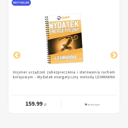
BESTSELLER
m
Pielęgniarka - Wydatek energetyczny metodą
A
LEHMANNA
159.99
zł
Do koszyka