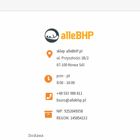
sklep alleBHP.pl
ul. Przyszłości 1B/2
67-100 Nowa Sól
pon - pt
8:00 - 16:00
+48 533 988 811
biuro@allebhp.pl
NIP: 9252049358
REGON: 145854132
Dostawa