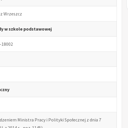
rz Wrzeszcz
dy w szkole podstawowej
-18002
czny
zeniem Ministra Pracy i Polityki Społecznej z dnia 7
U. z 2014 r. , poz. 1145)