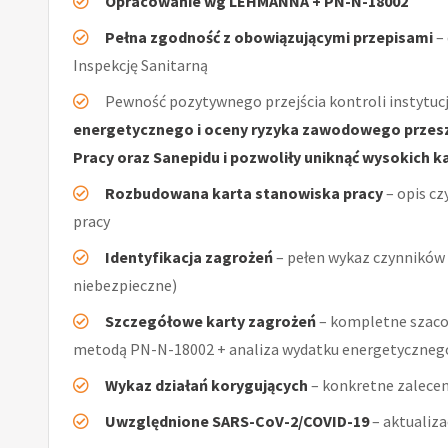
Opracowanie wg LEHMANNA + PN-N-18002
Pełna zgodność z obowiązującymi przepisami
–
Inspekcję Sanitarną
Pewność pozytywnego przejścia kontroli instytucj
energetycznego i oceny ryzyka zawodowego przeszł
Pracy oraz Sanepidu i pozwoliły uniknąć wysokich k
Rozbudowana karta stanowiska pracy
– opis cz
pracy
Identyfikacja zagrożeń
– pełen wykaz czynników (
niebezpieczne)
Szczegółowe karty zagrożeń
– kompletne szacow
metodą PN-N-18002 + analiza wydatku energetyczn
Wykaz działań korygujących
– konkretne zalecen
Uwzględnione SARS-CoV-2/COVID-19
– aktualiz