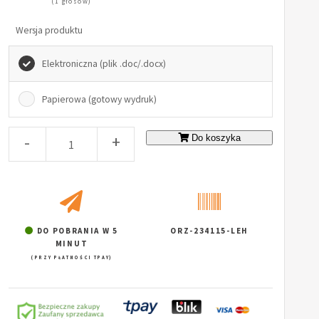
(1 głosów)
Wersja produktu
Elektroniczna (plik .doc/.docx)
Papierowa (gotowy wydruk)
-
+
Do koszyka
DO POBRANIA W 5
ORZ-234115-LEH
MINUT
(PRZY PŁATNOŚCI TPAY)