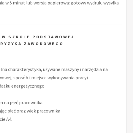
nia w 5 minut lub wersja papierowa: gotowy wydruk, wysyłka
Y W SZKOLE PODSTAWOWEJ
 RYZYKA ZAWODOWEGO
ólna charakterystyka, używane maszyny i narzędzia na
wowej, sposób i miejsce wykonywania pracy).
datku energetycznego
m na płeć pracownika
ąc płeć oraz wiek pracownika
ie A4.