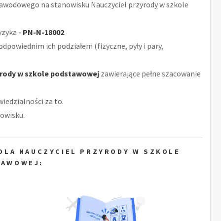
awodowego na stanowisku Nauczyciel przyrody w szkole
yzyka -
PN-N-18002
.
odpowiednim ich podziałem (fizyczne, pyły i pary,
yrody w szkole podstawowej
zawierające pełne szacowanie
iedzialności za to.
owisku.
DLA NAUCZYCIEL PRZYRODY W SZKOLE
TAWOWEJ: