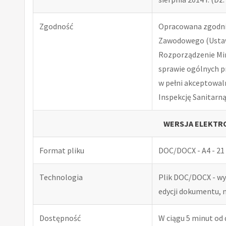
Zgodność
Opracowana zgodnie
Zawodowego (Ustawa
Rozporządzenie Minis
sprawie ogólnych p
w pełni akceptowal
Inspekcję Sanitarną
WERSJA ELEKTRO
Format pliku
DOC/DOCX - A4 - 21 
Technologia
Plik DOC/DOCX - w
edycji dokumentu, 
Dostępność
W ciągu 5 minut od