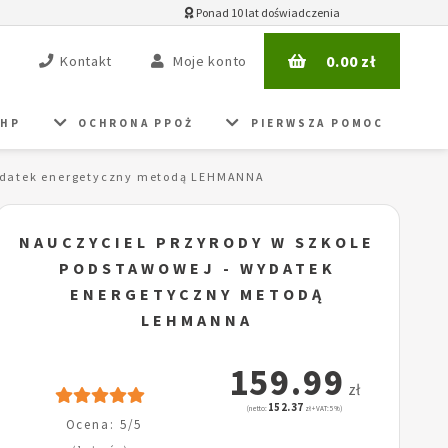
Ponad 10 lat doświadczenia
0.00
zł
Kontakt
Moje konto
BHP
OCHRONA PPOŻ
PIERWSZA POMOC
Wydatek energetyczny metodą LEHMANNA
NAUCZYCIEL PRZYRODY W SZKOLE
PODSTAWOWEJ - WYDATEK
ENERGETYCZNY METODĄ
LEHMANNA
159.99
zł
152.37
(netto:
zł + VAT: 5%)
Ocena: 5/5