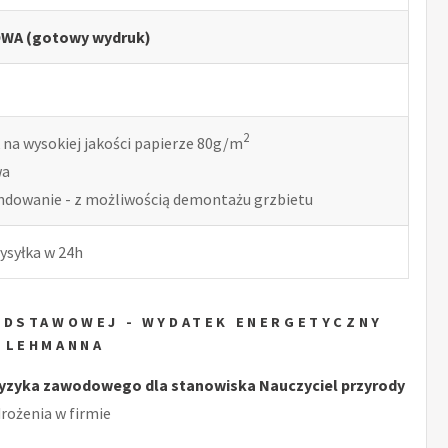
WA (gotowy wydruk)
2
 na wysokiej jakości papierze 80g/m
wa
indowanie - z możliwością demontażu grzbietu
ysyłka w 24h
ODSTAWOWEJ - WYDATEK ENERGETYCZNY
 LEHMANNA
yzyka zawodowego dla stanowiska Nauczyciel przyrody
ożenia w firmie