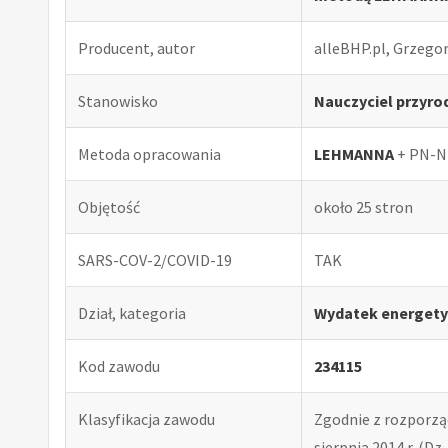
Producent, autor
alleBHP.pl, Grzego
Stanowisko
Nauczyciel przyro
Metoda opracowania
LEHMANNA
+ PN-N
Objętość
około 25 stron
SARS-COV-2/COVID-19
TAK
Dział, kategoria
Wydatek energety
Kod zawodu
234115
Klasyfikacja zawodu
Zgodnie z rozporząd
sierpnia 2014 r. (Dz. 