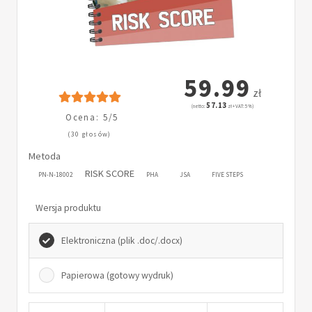
59.99
zł
57.13
(netto:
zł + VAT: 5%)
Ocena: 5/5
(30 głosów)
Metoda
RISK SCORE
PN-N-18002
PHA
JSA
FIVE STEPS
Wersja produktu
Elektroniczna (plik .doc/.docx)
Papierowa (gotowy wydruk)