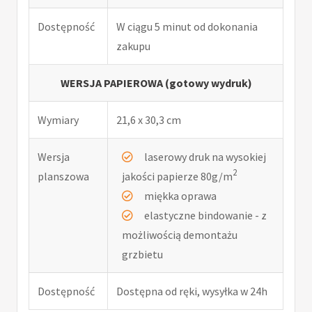
Dostępność
W ciągu 5 minut od dokonania
zakupu
WERSJA PAPIEROWA (gotowy wydruk)
Wymiary
21,6 x 30,3 cm
Wersja
laserowy druk na wysokiej
2
planszowa
jakości papierze 80g/m
miękka oprawa
elastyczne bindowanie - z
możliwością demontażu
grzbietu
Dostępność
Dostępna od ręki, wysyłka w 24h