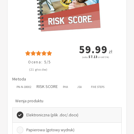
59.99
zł
57.13
(netto:
zł + VAT: 5%)
Ocena: 5/5
(21 głosów)
Metoda
RISK SCORE
PN-N-18002
PHA
JSA
FIVE STEPS
Wersja produktu
Elektroniczna (plik .doc/.docx)
Papierowa (gotowy wydruk)