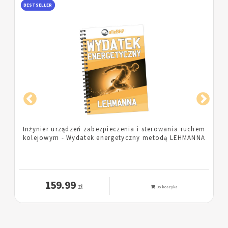
BESTSELLER
m
Pielęgniarka - Wydatek energetyczny metodą
A
LEHMANNA
159.99
zł
Do koszyka