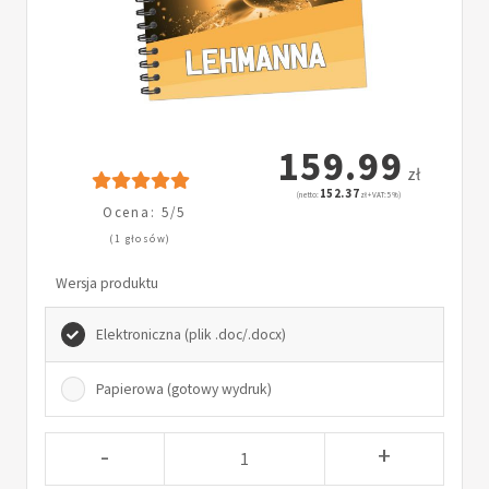
159.99
zł
152.37
(netto:
zł + VAT: 5%)
Ocena: 5/5
(1 głosów)
Wersja produktu
Elektroniczna (plik .doc/.docx)
Papierowa (gotowy wydruk)
-
+