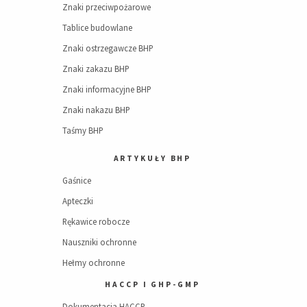
Znaki przeciwpożarowe
Tablice budowlane
Znaki ostrzegawcze BHP
Znaki zakazu BHP
Znaki informacyjne BHP
Znaki nakazu BHP
Taśmy BHP
ARTYKUŁY BHP
Gaśnice
Apteczki
Rękawice robocze
Nauszniki ochronne
Hełmy ochronne
HACCP I GHP-GMP
Dokumentacja HACCP