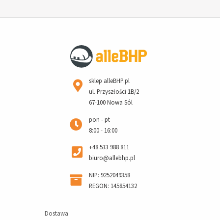
sklep alleBHP.pl
ul. Przyszłości 1B/2
67-100 Nowa Sól
pon - pt
8:00 - 16:00
+48 533 988 811
biuro@allebhp.pl
NIP: 9252049358
REGON: 145854132
Dostawa