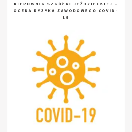
KIEROWNIK SZKÓŁKI JEŹDZIECKIEJ –
OCENA RYZYKA ZAWODOWEGO COVID-
19