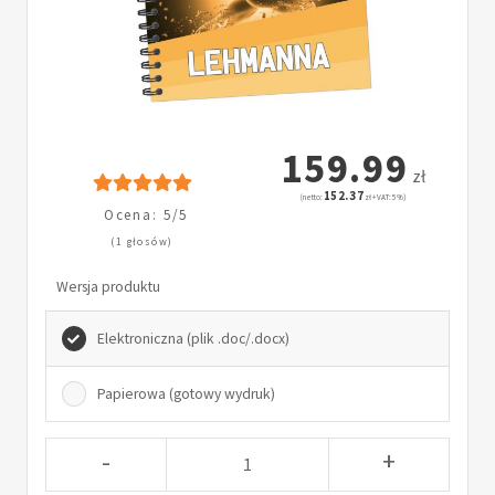
159.99
zł
152.37
(netto:
zł + VAT: 5%)
Ocena: 5/5
(1 głosów)
Wersja produktu
Elektroniczna (plik .doc/.docx)
Papierowa (gotowy wydruk)
-
+