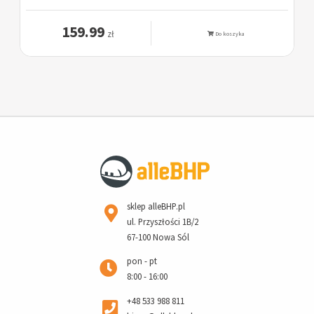
159.99
zł
Do koszyka
sklep alleBHP.pl
ul. Przyszłości 1B/2
67-100 Nowa Sól
pon - pt
8:00 - 16:00
+48 533 988 811