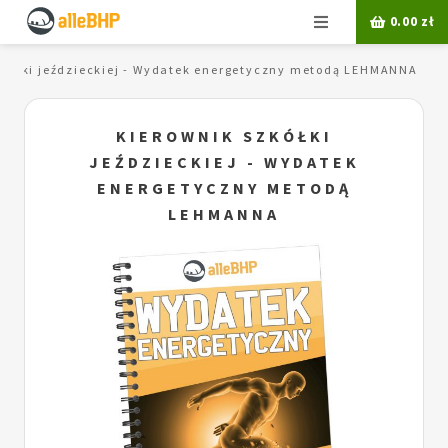
Menu
0.00
zł
zkółki jeździeckiej - Wydatek energetyczny metodą LEHMANNA
KIEROWNIK SZKÓŁKI
JEŹDZIECKIEJ - WYDATEK
ENERGETYCZNY METODĄ
LEHMANNA