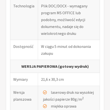
Technologia
Plik DOC/DOCX - wymagany
program MS OFFICE lub
podobny, możliwość edycji
dokumentu, nadaje się do
wielokrotnego druku
Dostępność
W ciągu 5 minut od dokonania
zakupu
WERSJA PAPIEROWA (gotowy wydruk)
Wymiary
21,6 x 30,3 cm
Wersja
laserowy druk na wysokiej
2
planszowa
jakości papierze 80g/m
miękka oprawa