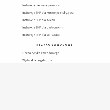
Instrukcje pierwszej pomocy
Instrukcje BHP dla kosmetyczki/fryzjera
Instrukcje BHP dla sklepu
Instrukcje BHP dla gastronomii
Instrukcje BHP dla warsztatu
RYZYKO ZAWODOWE
Ocena ryzyka zawodowego
Wydatek energetyczny
Ocena ryzyka zawodowego PN-N-18002
Dodaj do koszyka
Ocena ryzyka zawodowego RISK SCORE
Ocena ryzyka zawodowego PHA
Ocena ryzyka zawodowego JSA
Ocena ryzyka zawodowego pięciu kroków
ZNAKI I PIKTOGRAMY BHP