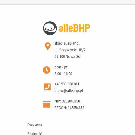
sklep alleBHP.pl
ul. Przyszłości 1B/2
67-100 Nowa Sól
pon - pt
8:00 - 16:00
+48 533 988 811
biuro@allebhp.pl
NIP: 9252049358
REGON: 145854132
Dostawa
Płatność