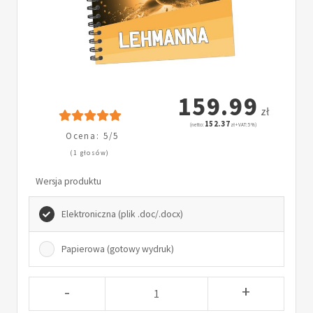
159.99
zł
152.37
(netto:
zł + VAT: 5%)
Ocena: 5/5
(1 głosów)
Wersja produktu
Elektroniczna (plik .doc/.docx)
Papierowa (gotowy wydruk)
-
+