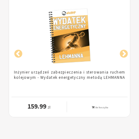
m
Pielęgniarka - Wydatek energetyczny metodą
A
LEHMANNA
159.99
zł
Do koszyka