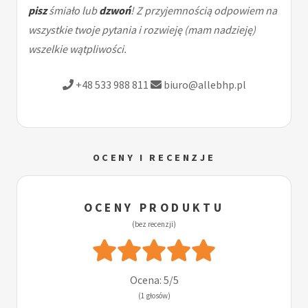
pisz
śmiało lub
dzwoń
! Z przyjemnością odpowiem na
wszystkie twoje pytania i rozwieję (mam nadzieję)
wszelkie wątpliwości.
+48 533 988 811
biuro@allebhp.pl
OCENY I RECENZJE
OCENY PRODUKTU
(bez recenzji)
Ocena: 5/5
(1 głosów)