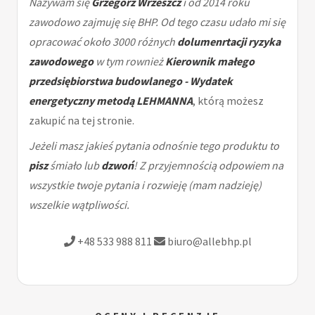
Nazywam się
Grzegorz Wrzeszcz
i od 2014 roku
zawodowo zajmuję się BHP. Od tego czasu udało mi się
opracować około 3000 różnych
dolumenrtacji ryzyka
zawodowego
w tym rownież
Kierownik małego
przedsiębiorstwa budowlanego - Wydatek
energetyczny metodą LEHMANNA
, którą możesz
zakupić na tej stronie.
Jeżeli masz jakieś pytania odnośnie tego produktu to
pisz
śmiało lub
dzwoń
! Z przyjemnością odpowiem na
wszystkie twoje pytania i rozwieję (mam nadzieję)
wszelkie wątpliwości.
+48 533 988 811
biuro@allebhp.pl