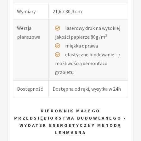
Wymiary
21,6 x 30,3 cm
Wersja
laserowy druk na wysokiej
2
planszowa
jakości papierze 80g/m
miękka oprawa
elastyczne bindowanie - z
możliwością demontażu
grzbietu
Dostępność
Dostępna od ręki, wysyłka w 24h
KIEROWNIK MAŁEGO
PRZEDSIĘBIORSTWA BUDOWLANEGO -
WYDATEK ENERGETYCZNY METODĄ
LEHMANNA