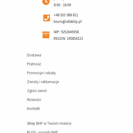
8:00 - 16:00
+48 533 988 811
biuro@allebhp.pl
NIP: 9252049358
REGON: 145854132
Dostawa
Płatność
Promocje i rabaty
Zwroty i reklamacje
Zgłoś zwrot
Nowości
Kontakt
Sklep BHP w Twoim mieście
BLOG - porady BHP