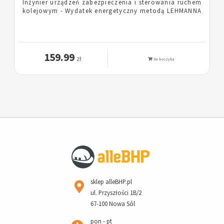
m
Pielęgniarka - Wydatek energetyczny metodą
A
LEHMANNA
159.99
zł
Do koszyka
sklep alleBHP.pl
ul. Przyszłości 1B/2
67-100 Nowa Sól
pon - pt