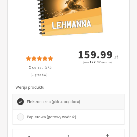
159.99
zł
152.37
(netto:
zł + VAT: 5%)
Ocena: 5/5
(1 głosów)
Wersja produktu
Elektroniczna (plik .doc/.docx)
Papierowa (gotowy wydruk)
-
+