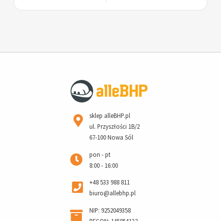
sklep alleBHP.pl
ul. Przyszłości 1B/2
67-100 Nowa Sól
pon - pt
8:00 - 16:00
+48 533 988 811
biuro@allebhp.pl
NIP: 9252049358