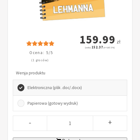
159.99
zł
152.37
(netto:
zł + VAT: 5%)
Ocena: 5/5
(1 głosów)
Wersja produktu
Elektroniczna (plik .doc/.docx)
Papierowa (gotowy wydruk)
-
+