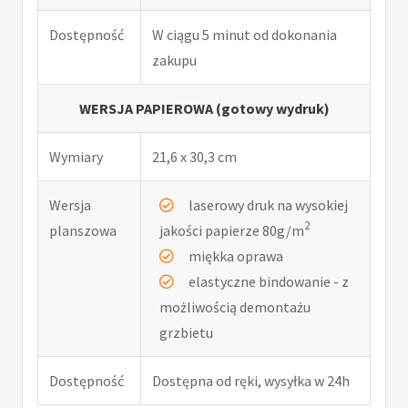
Dostępność
W ciągu 5 minut od dokonania
zakupu
WERSJA PAPIEROWA (gotowy wydruk)
Wymiary
21,6 x 30,3 cm
Wersja
laserowy druk na wysokiej
2
planszowa
jakości papierze 80g/m
miękka oprawa
elastyczne bindowanie - z
możliwością demontażu
grzbietu
Dostępność
Dostępna od ręki, wysyłka w 24h