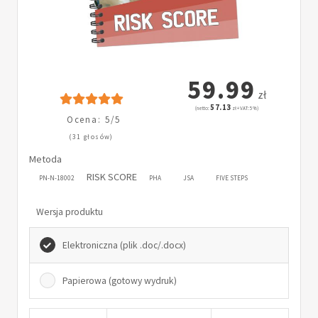
59.99
zł
57.13
(netto:
zł + VAT: 5%)
Ocena: 5/5
(31 głosów)
Metoda
RISK SCORE
PN-N-18002
PHA
JSA
FIVE STEPS
Wersja produktu
Elektroniczna (plik .doc/.docx)
Papierowa (gotowy wydruk)