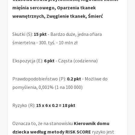
mięśnia sercowego, Oparzenia tkanek
wewnętrznych, Zwęglenie tkanek, Śmierć
Skutki (S):
15 pkt
- Bardzo duże, jedna ofiara
śmiertelna - 300. tyś. - 10 mln zł
Ekspozycja (E):
6 pkt
- Częsta (codzienna)
Prawdopodobieństwo (P):
0.2 pkt
- Możliwe do
pomyślenia, 0,001% (1 na 100 000)
Ryzyko (R):
15 x 6 x 0.2 = 18 pkt
Oznacza to, że na stanowisku
Kierownik domu
dziecka według metody RISK SCORE
ryzyko jest