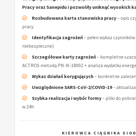
Pracy oraz Sanepidu i pozwoliły uniknąć wysokich k
Rozbudowana karta stanowiska pracy
– opis cz
pracy
Identyfikacja zagrożeń
– pełen wykaz czynników (
niebezpieczne)
Szczegółowe karty zagrożeń
– kompletne szaco
ACTROS metodą PN-N-18002 + analiza wydatku ener
Wykaz działań korygujących
– konkretne zalecen
Uwzględnione SARS-CoV-2/COVID-19
– aktualiz
Szybka realizacja i wybór formy
– pliki do pobra
w 24h
KIEROWCA CIĄGNIKA SI