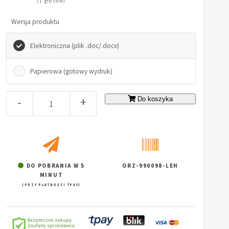
(1 głosów)
Wersja produktu
Elektroniczna (plik .doc/.docx)
Papierowa (gotowy wydruk)
-
+
Do koszyka
DO POBRANIA W 5
ORZ-990098-LEH
MINUT
(PRZY PŁATNOŚCI TPAY)