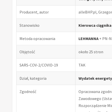
Producent, autor
alleBHP.pl, Grzego
Stanowisko
Kierowca ciągnik
Metoda opracowania
LEHMANNA
+ PN-N
Objętość
około 25 stron
SARS-COV-2/COVID-19
TAK
Dział, kategoria
Wydatek energety
Zgodność
Opracowana zgodnie
Zawodowego (Ustawa
Rozporządzenie Minis