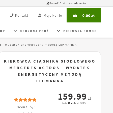
Ponad 10 lat doświadczenia
0.00
zł
Kontakt
Moje konto
BHP
OCHRONA PPOŻ
PIERWSZA POMOC
OS - Wydatek energetyczny metodą LEHMANNA
KIEROWCA CIĄGNIKA SIODŁOWEGO
MERCEDES ACTROS - WYDATEK
ENERGETYCZNY METODĄ
LEHMANNA
159.99
zł
152.37
(netto:
zł + VAT: 5%)
Ocena: 5/5