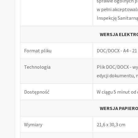
sprawie ogólnych p
w pełni akceptowal
Inspekcję Sanitarną
WERSJA ELEKTRO
Format pliku
DOC/DOCX - A4 - 21 
Technologia
Plik DOC/DOCX - w
edycji dokumentu, 
Dostępność
W ciągu 5 minut od
WERSJA PAPIERO
Wymiary
21,6 x 30,3 cm