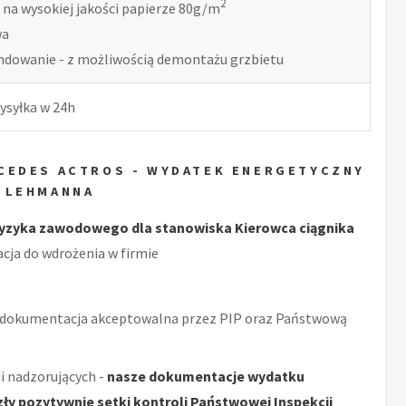
2
 na wysokiej jakości papierze 80g/m
wa
indowanie - z możliwością demontażu grzbietu
ysyłka w 24h
CEDES ACTROS - WYDATEK ENERGETYCZNY
 LEHMANNA
yzyka zawodowego dla stanowiska Kierowca ciągnika
ja do wdrożenia w firmie
 dokumentacja akceptowalna przez PIP oraz Państwową
i nadzorujących -
nasze dokumentacje wydatku
y pozytywnie setki kontroli Państwowej Inspekcji