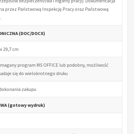
rzepisów bezpieczeństwa i higieny pracy). Dokumentacja
na przez Państwową Inspekcję Pracy oraz Państwową
.
NICZNA (DOC/DOCX)
x 29,7 cm
ymagany program MS OFFICE lub podobny, możliwość
nadaje się do wielokrotnego druku
 dokonania zakupu
WA (gotowy wydruk)