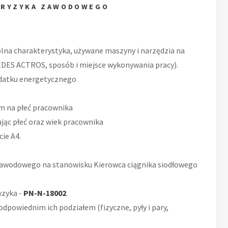
 RYZYKA ZAWODOWEGO
ólna charakterystyka, używane maszyny i narzędzia na
DES ACTROS, sposób i miejsce wykonywania pracy).
datku energetycznego
m na płeć pracownika
ąc płeć oraz wiek pracownika
ie A4.
awodowego na stanowisku Kierowca ciągnika siodłowego
yzyka -
PN-N-18002
.
odpowiednim ich podziałem (fizyczne, pyły i pary,