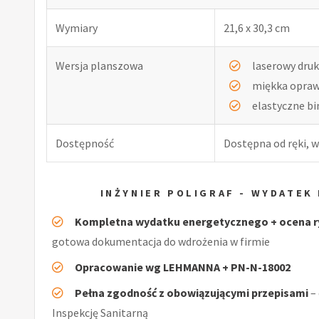
Wymiary
21,6 x 30,3 cm
Wersja planszowa
laserowy druk
miękka opra
elastyczne b
Dostępność
Dostępna od ręki, w
INŻYNIER POLIGRAF - WYDATE
Kompletna wydatku energetycznego + ocena ry
gotowa dokumentacja do wdrożenia w firmie
Opracowanie wg LEHMANNA + PN-N-18002
Pełna zgodność z obowiązującymi przepisami
–
Inspekcję Sanitarną