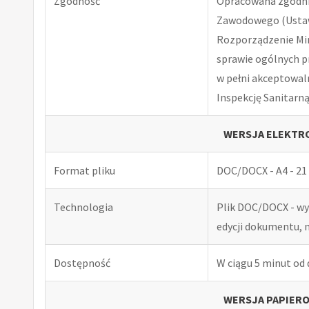
Zgodność
Opracowana zgodnie
Zawodowego (Ustawa
Rozporządzenie Minis
sprawie ogólnych p
w pełni akceptowal
Inspekcję Sanitarną
WERSJA ELEKTRO
Format pliku
DOC/DOCX - A4 - 21 
Technologia
Plik DOC/DOCX - w
edycji dokumentu, 
Dostępność
W ciągu 5 minut od
WERSJA PAPIERO