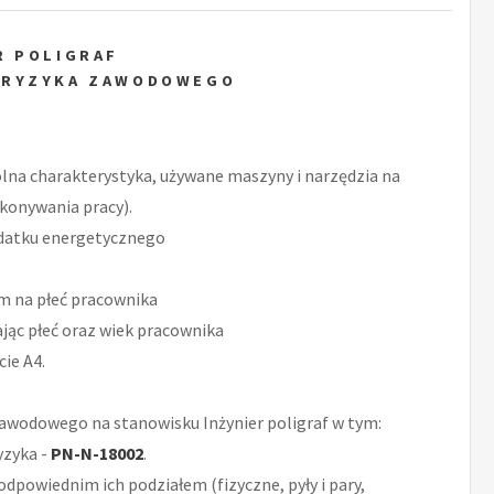
R POLIGRAF
 RYZYKA ZAWODOWEGO
ólna charakterystyka, używane maszyny i narzędzia na
ykonywania pracy).
datku energetycznego
m na płeć pracownika
ąc płeć oraz wiek pracownika
ie A4.
wodowego na stanowisku Inżynier poligraf w tym:
yzyka -
PN-N-18002
.
odpowiednim ich podziałem (fizyczne, pyły i pary,