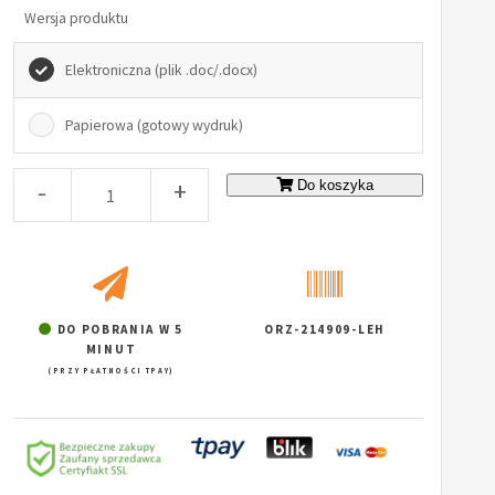
Wersja produktu
Elektroniczna (plik .doc/.docx)
Papierowa (gotowy wydruk)
-
+
Do koszyka
DO POBRANIA W 5
ORZ-214909-LEH
MINUT
(PRZY PŁATNOŚCI TPAY)