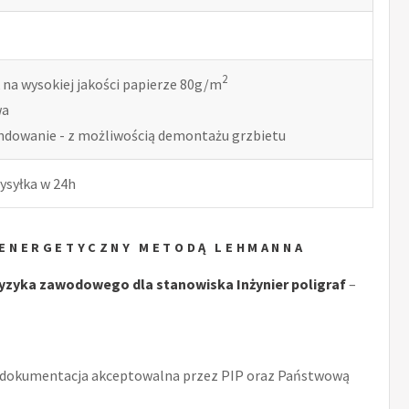
2
 na wysokiej jakości papierze 80g/m
wa
indowanie - z możliwością demontażu grzbietu
ysyłka w 24h
K ENERGETYCZNY METODĄ LEHMANNA
zyka zawodowego dla stanowiska Inżynier poligraf
–
 dokumentacja akceptowalna przez PIP oraz Państwową