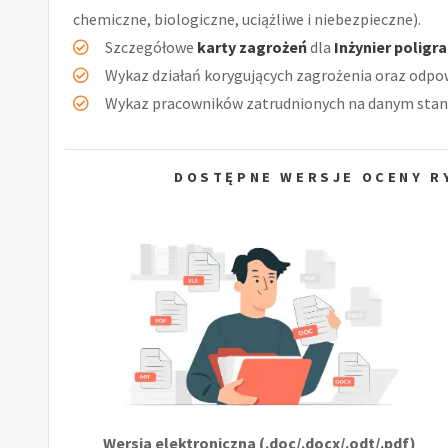
chemiczne, biologiczne, uciążliwe i niebezpieczne).
Szczegółowe
karty zagrożeń
dla
Inżynier poligra
Wykaz działań korygujących zagrożenia oraz odpow
Wykaz pracowników zatrudnionych na danym stan
DOSTĘPNE WERSJE OCENY RY
Wersja elektroniczna (.doc/.docx/.odt/.pdf)