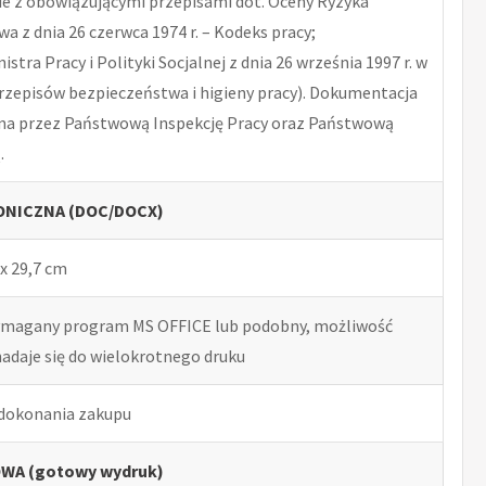
 z obowiązującymi przepisami dot. Oceny Ryzyka
 z dnia 26 czerwca 1974 r. – Kodeks pracy;
tra Pracy i Polityki Socjalnej z dnia 26 września 1997 r. w
rzepisów bezpieczeństwa i higieny pracy). Dokumentacja
na przez Państwową Inspekcję Pracy oraz Państwową
.
NICZNA (DOC/DOCX)
x 29,7 cm
ymagany program MS OFFICE lub podobny, możliwość
nadaje się do wielokrotnego druku
 dokonania zakupu
WA (gotowy wydruk)