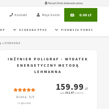
Ponad 10 lat doświadczenia
0.00
zł
Kontakt
Moje konto
BHP
OCHRONA PPOŻ
PIERWSZA POMOC
odą LEHMANNA
INŻYNIER POLIGRAF - WYDATEK
ENERGETYCZNY METODĄ
LEHMANNA
159.99
zł
152.37
(netto:
zł + VAT: 5%)
Ocena: 5/5
(1 głosów)