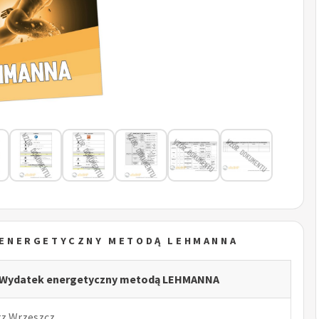
K ENERGETYCZNY METODĄ LEHMANNA
f - Wydatek energetyczny metodą LEHMANNA
rz Wrzeszcz