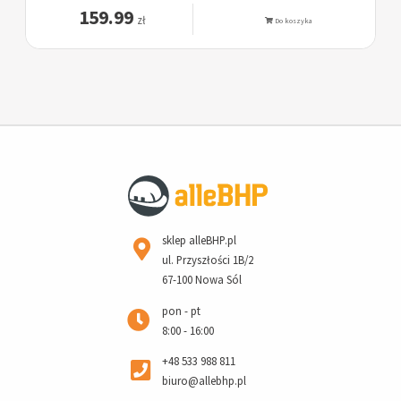
159.99
zł
Do koszyka
sklep alleBHP.pl
ul. Przyszłości 1B/2
67-100 Nowa Sól
pon - pt
8:00 - 16:00
+48 533 988 811
biuro@allebhp.pl