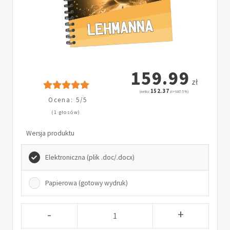
159.99
zł
152.37
(netto:
zł + VAT: 5%)
Ocena: 5/5
(1 głosów)
Wersja produktu
Elektroniczna (plik .doc/.docx)
Papierowa (gotowy wydruk)
-
+