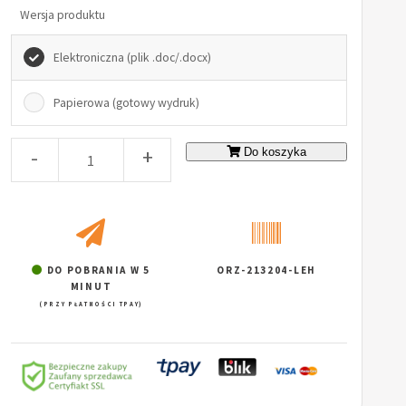
Wersja produktu
Elektroniczna (plik .doc/.docx)
Papierowa (gotowy wydruk)
-
+
Do koszyka
DO POBRANIA W 5
ORZ-213204-LEH
MINUT
(PRZY PŁATNOŚCI TPAY)