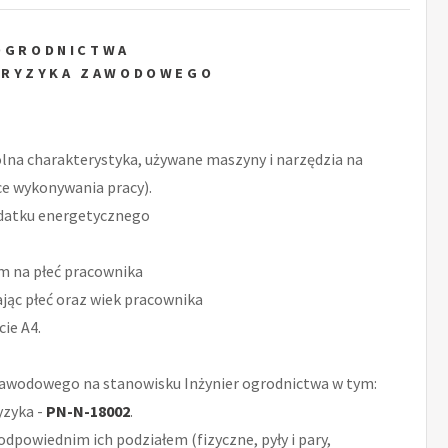
 OGRODNICTWA
 RYZYKA ZAWODOWEGO
ólna charakterystyka, używane maszyny i narzędzia na
ce wykonywania pracy).
datku energetycznego
m na płeć pracownika
ąc płeć oraz wiek pracownika
ie A4.
awodowego na stanowisku Inżynier ogrodnictwa w tym:
yzyka -
PN-N-18002
.
odpowiednim ich podziałem (fizyczne, pyły i pary,