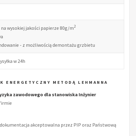
2
 na wysokiej jakości papierze 80g/m
wa
indowanie - z możliwością demontażu grzbietu
ysyłka w 24h
EK ENERGETYCZNY METODĄ LEHMANNA
yzyka zawodowego dla stanowiska Inżynier
firmie
 dokumentacja akceptowalna przez PIP oraz Państwową