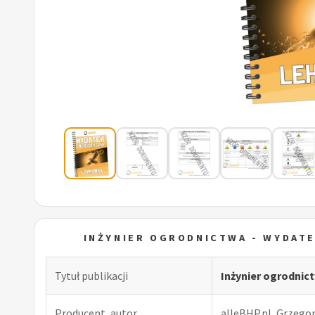
INŻYNIER OGRODNICTWA - WYDAT
Tytuł publikacji
Inżynier ogrodni
Producent, autor
alleBHP.pl, Grzego