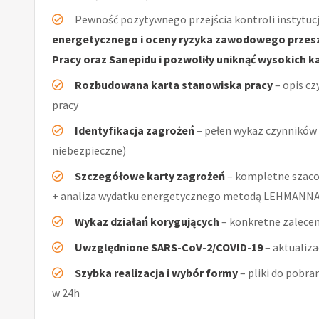
Pewność pozytywnego przejścia kontroli instytucj
energetycznego i oceny ryzyka zawodowego przeszł
Pracy oraz Sanepidu i pozwoliły uniknąć wysokich k
Rozbudowana karta stanowiska pracy
– opis cz
pracy
Identyfikacja zagrożeń
– pełen wykaz czynników (
niebezpieczne)
Szczegółowe karty zagrożeń
– kompletne szaco
+ analiza wydatku energetycznego metodą LEHMANN
Wykaz działań korygujących
– konkretne zalecen
Uwzględnione SARS-CoV-2/COVID-19
– aktualiz
Szybka realizacja i wybór formy
– pliki do pobra
w 24h