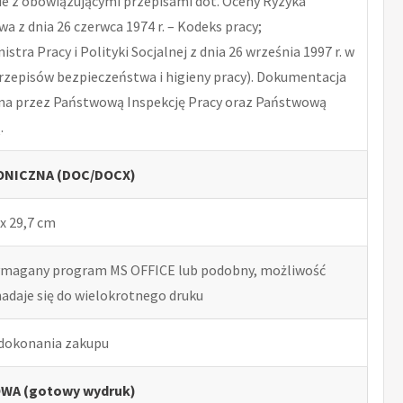
 z obowiązującymi przepisami dot. Oceny Ryzyka
 z dnia 26 czerwca 1974 r. – Kodeks pracy;
tra Pracy i Polityki Socjalnej z dnia 26 września 1997 r. w
rzepisów bezpieczeństwa i higieny pracy). Dokumentacja
na przez Państwową Inspekcję Pracy oraz Państwową
.
NICZNA (DOC/DOCX)
x 29,7 cm
ymagany program MS OFFICE lub podobny, możliwość
nadaje się do wielokrotnego druku
 dokonania zakupu
WA (gotowy wydruk)