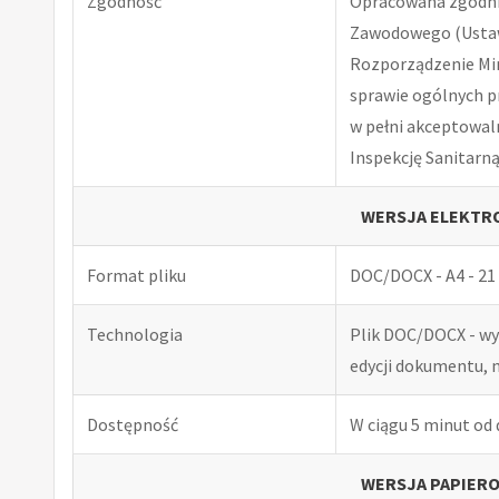
Zgodność
Opracowana zgodnie
Zawodowego (Ustawa
Rozporządzenie Minis
sprawie ogólnych p
w pełni akceptowal
Inspekcję Sanitarną
WERSJA ELEKTRO
Format pliku
DOC/DOCX - A4 - 21 
Technologia
Plik DOC/DOCX - w
edycji dokumentu, 
Dostępność
W ciągu 5 minut od
WERSJA PAPIERO