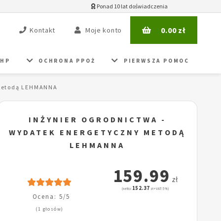
Ponad 10 lat doświadczenia
0.00
zł
Kontakt
Moje konto
BHP
OCHRONA PPOŻ
PIERWSZA POMOC
 metodą LEHMANNA
INŻYNIER OGRODNICTWA -
WYDATEK ENERGETYCZNY METODĄ
LEHMANNA
159.99
zł
152.37
(netto:
zł + VAT: 5%)
Ocena: 5/5
(1 głosów)