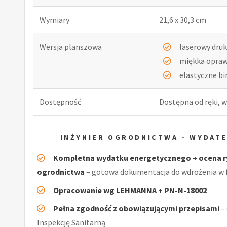
Wymiary
21,6 x 30,3 cm
Wersja planszowa
laserowy druk
miękka opra
elastyczne b
Dostępność
Dostępna od ręki, w
INŻYNIER OGRODNICTWA - WYDAT
Kompletna wydatku energetycznego + ocena r
ogrodnictwa
– gotowa dokumentacja do wdrożenia w 
Opracowanie wg LEHMANNA + PN-N-18002
Pełna zgodność z obowiązującymi przepisami
–
Inspekcję Sanitarną