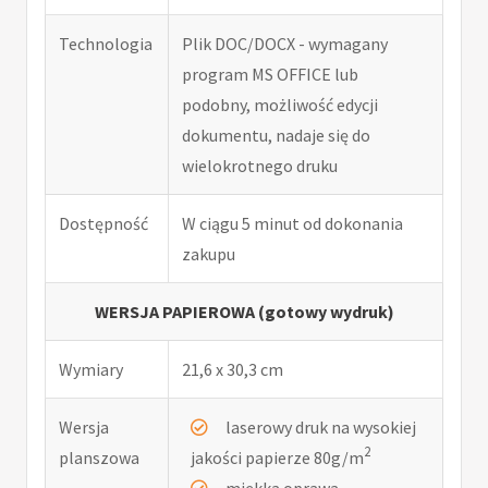
Technologia
Plik DOC/DOCX - wymagany
program MS OFFICE lub
podobny, możliwość edycji
dokumentu, nadaje się do
wielokrotnego druku
Dostępność
W ciągu 5 minut od dokonania
zakupu
WERSJA PAPIEROWA (gotowy wydruk)
Wymiary
21,6 x 30,3 cm
Wersja
laserowy druk na wysokiej
2
planszowa
jakości papierze 80g/m
miękka oprawa