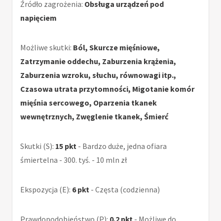
Źródło zagrożenia:
Obsługa urządzeń pod
napięciem
Możliwe skutki:
Ból, Skurcze mięśniowe,
Zatrzymanie oddechu, Zaburzenia krążenia,
Zaburzenia wzroku, słuchu, równowagi itp.,
Czasowa utrata przytomności, Migotanie komór
mięśnia sercowego, Oparzenia tkanek
wewnętrznych, Zwęglenie tkanek, Śmierć
Skutki (S):
15 pkt
- Bardzo duże, jedna ofiara
śmiertelna - 300. tyś. - 10 mln zł
Ekspozycja (E):
6 pkt
- Częsta (codzienna)
Prawdopodobieństwo (P):
0.2 pkt
- Możliwe do