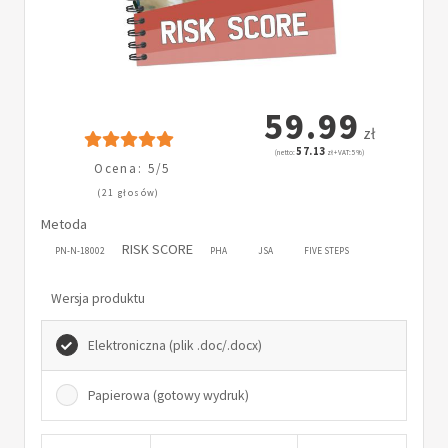
59.99
zł
57.13
(netto:
zł + VAT: 5%)
Ocena: 5/5
(21 głosów)
Metoda
RISK SCORE
PN-N-18002
PHA
JSA
FIVE STEPS
Wersja produktu
Elektroniczna (plik .doc/.docx)
Papierowa (gotowy wydruk)