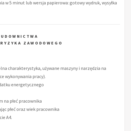
nia w 5 minut lub wersja papierowa: gotowy wydruk, wysyłka
 BUDOWNICTWA
 RYZYKA ZAWODOWEGO
ólna charakterystyka, używane maszyny i narzędzia na
sce wykonywania pracy).
datku energetycznego
m na płeć pracownika
ąc płeć oraz wiek pracownika
ie A4.