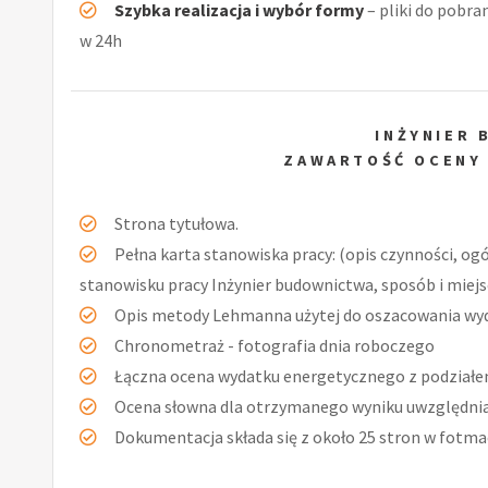
Szybka realizacja i wybór formy
– pliki do pobra
w 24h
INŻYNIER
ZAWARTOŚĆ OCENY
Strona tytułowa.
Pełna karta stanowiska pracy: (opis czynności, og
stanowisku pracy Inżynier budownictwa, sposób i miej
Opis metody Lehmanna użytej do oszacowania wy
Chronometraż - fotografia dnia roboczego
Łączna ocena wydatku energetycznego z podziałe
Ocena słowna dla otrzymanego wyniku uwzględniaj
Dokumentacja składa się z około 25 stron w fotmac