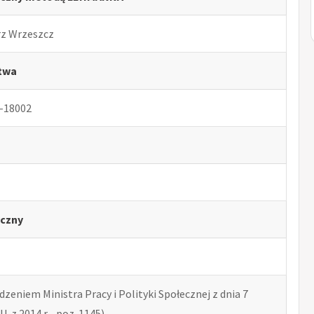
rz Wrzeszcz
ctwa
-18002
czny
zeniem Ministra Pracy i Polityki Społecznej z dnia 7
U. z 2014 r. , poz. 1145)