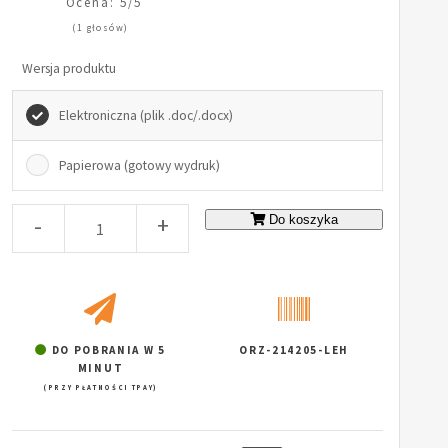
Ocena: 5/5
(1 głosów)
Wersja produktu
Elektroniczna (plik .doc/.docx)
Papierowa (gotowy wydruk)
-
+
Do koszyka
DO POBRANIA W 5
ORZ-214205-LEH
MINUT
(PRZY PŁATNOŚCI TPAY)