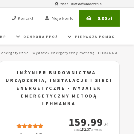
Ponad 10 lat doświadczenia
0.00
zł
Kontakt
Moje konto
BHP
OCHRONA PPOŻ
PIERWSZA POMOC
eci energetyczne - Wydatek energetyczny metodą LEHMANNA
INŻYNIER BUDOWNICTWA -
URZĄDZENIA, INSTALACJE I SIECI
ENERGETYCZNE - WYDATEK
ENERGETYCZNY METODĄ
LEHMANNA
159.99
zł
152.37
(netto:
zł + VAT: 5%)