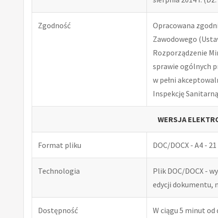
Zgodność
Opracowana zgodnie
Zawodowego (Ustawa
Rozporządzenie Minis
sprawie ogólnych p
w pełni akceptowal
Inspekcję Sanitarną
WERSJA ELEKTRO
Format pliku
DOC/DOCX - A4 - 21 
Technologia
Plik DOC/DOCX - w
edycji dokumentu, 
Dostępność
W ciągu 5 minut od