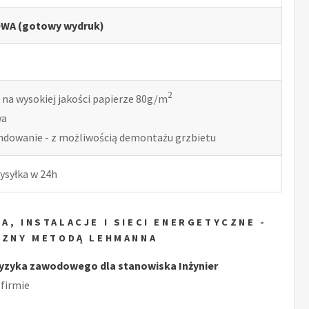
WA (gotowy wydruk)
2
 na wysokiej jakości papierze 80g/m
wa
indowanie - z możliwością demontażu grzbietu
ysyłka w 24h
A, INSTALACJE I SIECI ENERGETYCZNE -
CZNY METODĄ LEHMANNA
yzyka zawodowego dla stanowiska Inżynier
firmie