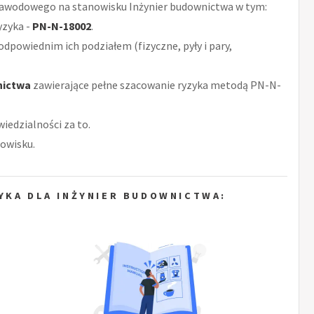
awodowego na stanowisku Inżynier budownictwa w tym:
yzyka -
PN-N-18002
.
odpowiednim ich podziałem (fizyczne, pyły i pary,
nictwa
zawierające pełne szacowanie ryzyka metodą PN-N-
iedzialności za to.
owisku.
YKA DLA INŻYNIER BUDOWNICTWA: