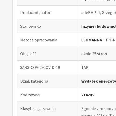
Producent, autor
alleBHP.pl, Grzego
Stanowisko
Inżynier budowni
Metoda opracowania
LEHMANNA
+ PN-N
Objętość
około 25 stron
SARS-COV-2/COVID-19
TAK
Dział, kategoria
Wydatek energety
Kod zawodu
214205
Klasyfikacja zawodu
Zgodnie z rozporząd
sierpnia 2014 r. (Dz. 