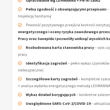
Opracowanie wg LEHMANNA + PN-N-18002
Pełna zgodność z obowiązującymi przepisami
–
Inspekcję Sanitarną
Pewność pozytywnego przejścia kontroli instytucj
energetycznego i oceny ryzyka zawodowego przeszł
Pracy oraz Sanepidu i pozwoliły uniknąć wysokich k
Rozbudowana karta stanowiska pracy
– opis cz
pracy
Identyfikacja zagrożeń
– pełen wykaz czynników (
niebezpieczne)
Szczegółowe karty zagrożeń
– kompletne szaco
+ analiza wydatku energetycznego metodą LEHMANN
Wykaz działań korygujących
– konkretne zalecen
Uwzględnione SARS-CoV-2/COVID-19
– aktualiz