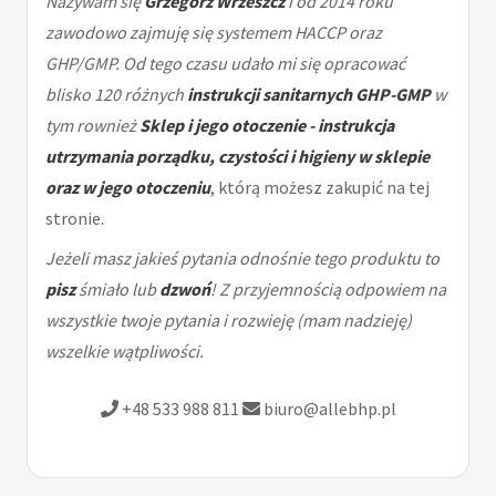
Nazywam się
Grzegorz Wrzeszcz
i od 2014 roku
zawodowo zajmuję się systemem HACCP oraz
GHP/GMP. Od tego czasu udało mi się opracować
blisko 120 różnych
instrukcji sanitarnych GHP-GMP
w
tym rownież
Sklep i jego otoczenie - instrukcja
utrzymania porządku, czystości i higieny w sklepie
oraz w jego otoczeniu
, którą możesz zakupić na tej
stronie.
Jeżeli masz jakieś pytania odnośnie tego produktu to
pisz
śmiało lub
dzwoń
! Z przyjemnością odpowiem na
wszystkie twoje pytania i rozwieję (mam nadzieję)
wszelkie wątpliwości.
+48 533 988 811
biuro@allebhp.pl