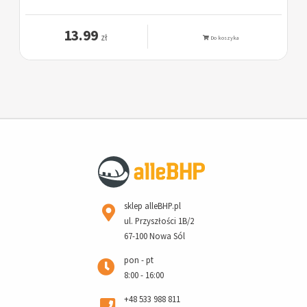
13.99
zł
Do koszyka
sklep alleBHP.pl
ul. Przyszłości 1B/2
67-100 Nowa Sól
pon - pt
8:00 - 16:00
+48 533 988 811