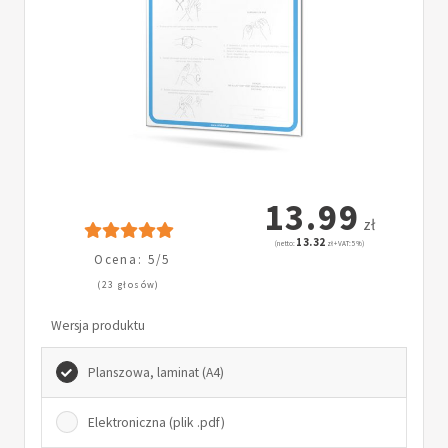
13.99
zł
13.32
(netto:
zł + VAT: 5%)
Ocena: 5/5
(23 głosów)
Wersja produktu
Planszowa, laminat (A4)
Elektroniczna (plik .pdf)