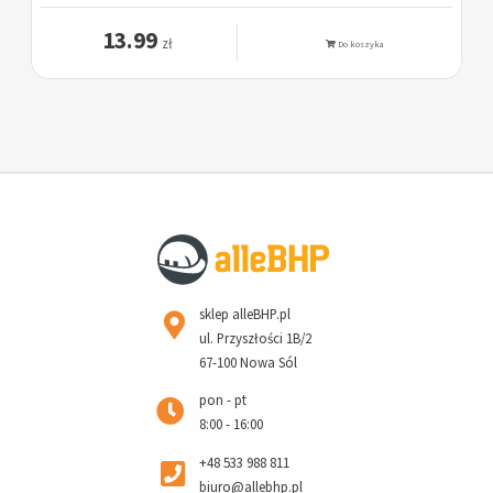
13.99
zł
Do koszyka
sklep alleBHP.pl
ul. Przyszłości 1B/2
67-100 Nowa Sól
pon - pt
8:00 - 16:00
+48 533 988 811
biuro@allebhp.pl