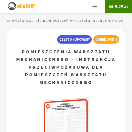
Menu
0.00
zł
 przeciwpożarowa dla pomieszczeń warsztatu mechanicznego
CZĘSTO KUPOWANY
DOBRE OPINIE
POMIESZCZENIA WARSZTATU
MECHANICZNEGO - INSTRUKCJA
PRZECIWPOŻAROWA DLA
POMIESZCZEŃ WARSZTATU
MECHANICZNEGO