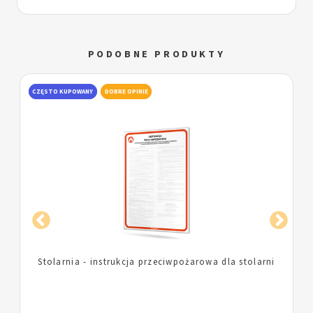
PODOBNE PRODUKTY
CZĘSTO KUPOWANY
DOBRE OPINIE
Prace spawalnicze - instrukcja przeciwpożarowa przy
pracach spawalniczych