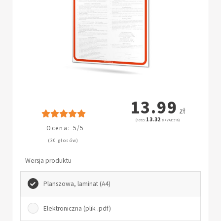
13.99
zł
13.32
(netto:
zł + VAT: 5%)
Ocena: 5/5
(30 głosów)
Wersja produktu
Planszowa, laminat (A4)
Elektroniczna (plik .pdf)