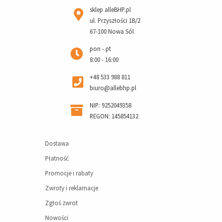
sklep alleBHP.pl
ul. Przyszłości 1B/2
67-100 Nowa Sól
pon - pt
8:00 - 16:00
+48 533 988 811
biuro@allebhp.pl
NIP: 9252049358
REGON: 145854132
Dostawa
Płatność
Promocje i rabaty
Zwroty i reklamacje
Zgłoś zwrot
Nowości