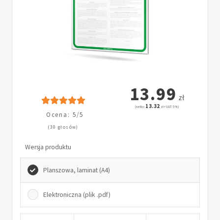
13.99
zł
13.32
(netto:
zł + VAT: 5%)
Ocena: 5/5
(30 głosów)
Wersja produktu
Planszowa, laminat (A4)
Elektroniczna (plik .pdf)