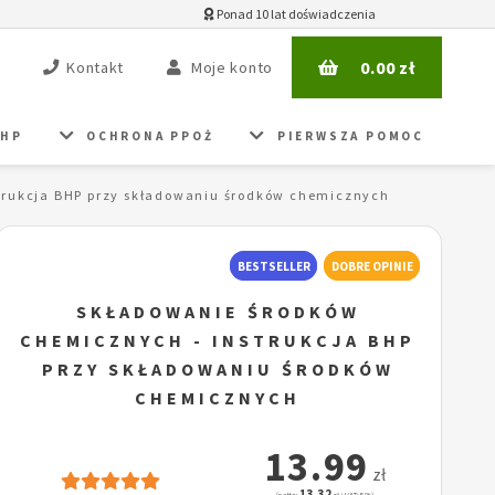
Ponad 10 lat doświadczenia
0.00
zł
Kontakt
Moje konto
BHP
OCHRONA PPOŻ
PIERWSZA POMOC
trukcja BHP przy składowaniu środków chemicznych
BESTSELLER
DOBRE OPINIE
SKŁADOWANIE ŚRODKÓW
CHEMICZNYCH - INSTRUKCJA BHP
PRZY SKŁADOWANIU ŚRODKÓW
CHEMICZNYCH
13.99
zł
13.32