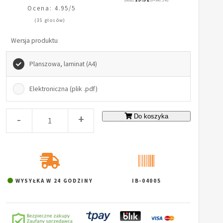
(netto:
zł + VAT: 5%)
Ocena: 4.95/5
(35 głosów)
Wersja produktu
Planszowa, laminat (A4)
Elektroniczna (plik .pdf)
-
+
Do koszyka
WYSYŁKA W 24 GODZINY
IB-04005