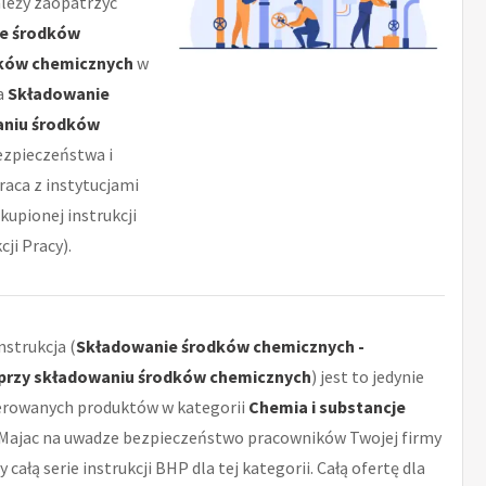
ależy zaopatrzyć
e środków
dków chemicznych
w
la
Składowanie
aniu środków
ezpieczeństwa i
raca z instytucjami
kupionej instrukcji
ji Pracy).
strukcja (
Składowanie środków chemicznych -
 przy składowaniu środków chemicznych
) jest to jedynie
erowanych produktów w kategorii
Chemia i substancje
 Majac na uwadze bezpieczeństwo pracowników Twojej firmy
ałą serie instrukcji BHP dla tej kategorii. Całą ofertę dla