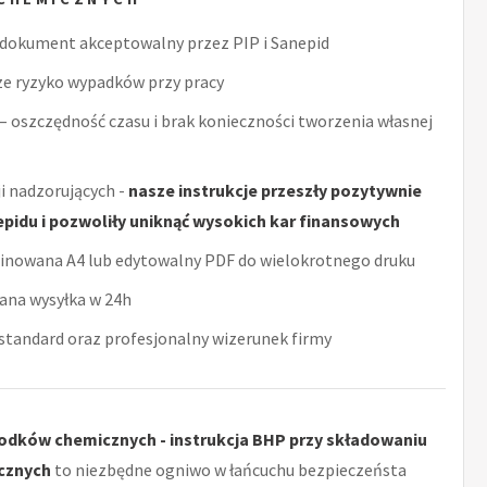
dokument akceptowalny przez PIP i Sanepid
ze ryzyko wypadków przy pracy
– oszczędność czasu i brak konieczności tworzenia własnej
i nadzorujących -
nasze instrukcje przeszły pozytywnie
epidu i pozwoliły uniknąć wysokich kar finansowych
minowana A4 lub edytowalny PDF do wielokrotnego druku
ana wysyłka w 24h
tandard oraz profesjonalny wizerunek firmy
odków chemicznych - instrukcja BHP przy składowaniu
cznych
to niezbędne ogniwo w łańcuchu bezpieczeństa