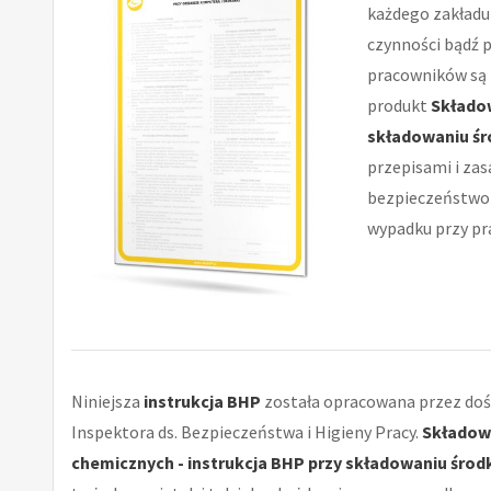
każdego zakładu 
czynności bądź 
pracowników są 
produkt
Składow
składowaniu ś
przepisami i z
bezpieczeństwo 
wypadku przy pra
Niniejsza
instrukcja BHP
została opracowana przez do
Inspektora ds. Bezpieczeństwa i Higieny Pracy.
Składow
chemicznych - instrukcja BHP przy składowaniu śro