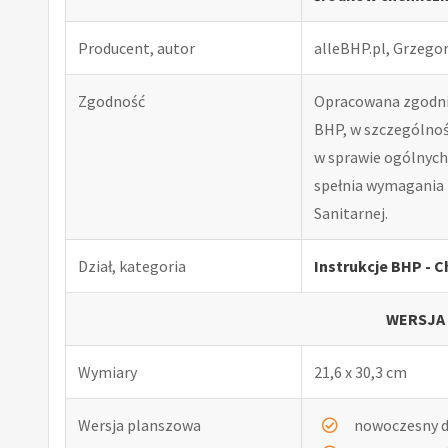
Producent, autor
alleBHP.pl, Grzego
Zgodność
Opracowana zgodnie
BHP, w szczególnośc
w sprawie ogólnych 
spełnia wymagania 
Sanitarnej.
Dział, kategoria
Instrukcje BHP - C
WERSJA
Wymiary
21,6 x 30,3 cm
Wersja planszowa
nowoczesny d