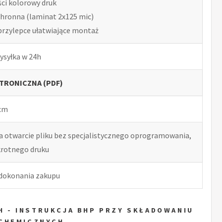
ści kolorowy druk
chronna (laminat 2x125 mic)
przylepce ułatwiające montaż
ysyłka w 24h
TRONICZNA (PDF)
 cm
ia otwarcie pliku bez specjalistycznego oprogramowania,
okrotnego druku
 dokonania zakupu
 - INSTRUKCJA BHP PRZY SKŁADOWANIU
CHEMICZNYCH