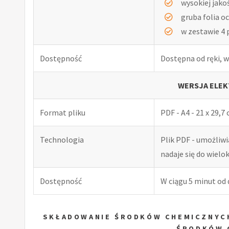
wysokiej jako
gruba folia o
w zestawie 4 
Dostępność
Dostępna od ręki, w
WERSJA ELEK
Format pliku
PDF - A4 - 21 x 29,7
Technologia
Plik PDF - umożliw
nadaje się do wiel
Dostępność
W ciągu 5 minut od
SKŁADOWANIE ŚRODKÓW CHEMICZNYCH
ŚRODKÓW 