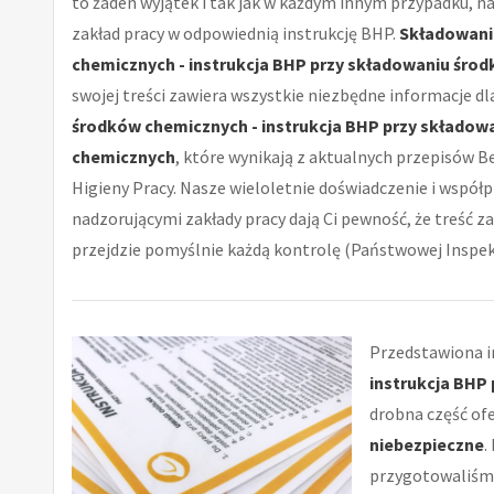
to żaden wyjątek i tak jak w każdym innym przypadku, n
zakład pracy w odpowiednią instrukcję BHP.
Składowani
chemicznych - instrukcja BHP przy składowaniu śro
swojej treści zawiera wszystkie niezbędne informacje d
środków chemicznych - instrukcja BHP przy składow
chemicznych
, które wynikają z aktualnych przepisów B
Higieny Pracy. Nasze wieloletnie doświadczenie i współp
nadzorującymi zakłady pracy dają Ci pewność, że treść za
przejdzie pomyślnie każdą kontrolę (Państwowej Inspekc
Przedstawiona in
instrukcja BHP
drobna część of
niebezpieczne
.
przygotowaliśmy c