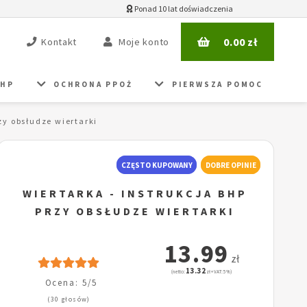
Ponad 10 lat doświadczenia
0.00
zł
Kontakt
Moje konto
BHP
OCHRONA PPOŻ
PIERWSZA POMOC
zy obsłudze wiertarki
CZĘSTO KUPOWANY
DOBRE OPINIE
WIERTARKA - INSTRUKCJA BHP
PRZY OBSŁUDZE WIERTARKI
13.99
zł
13.32
(netto:
zł + VAT: 5%)
Ocena: 5/5
(30 głosów)