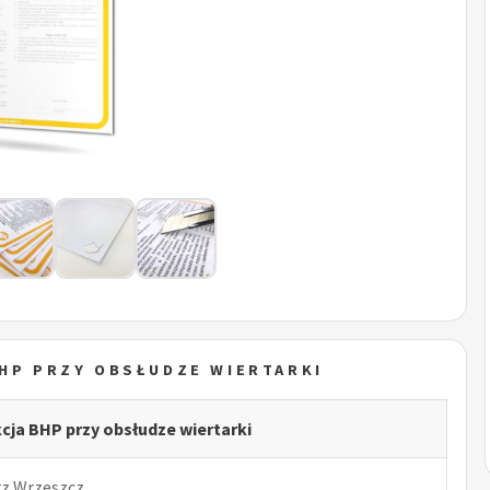
BHP PRZY OBSŁUDZE WIERTARKI
kcja BHP przy obsłudze wiertarki
rz Wrzeszcz