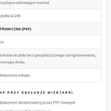
przylepce ułatwiające montaż
ysyłka w 24h
TRONICZNA (PDF)
 cm
ia otwarcie pliku bez specjalistycznego oprogramowania,
okrotnego druku
 dokonania zakupu
BHP PRZY OBSŁUDZE WIERTARKI
dokument akceptowalny przez PIP i Sanepid