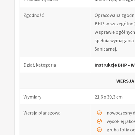
Zgodność
Opracowana zgodnie
BHP, w szczególnośc
w sprawie ogólnych 
spełnia wymagania 
Sanitarnej.
Dział, kategoria
Instrukcje BHP -
WERSJA
Wymiary
21,6 x 30,3 cm
Wersja planszowa
nowoczesny d
wysokiej jako
gruba folia o