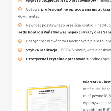
Większe bezpieczeństwo pracowników
i mniejs
Gotowa,
profesjonalnie opracowana instrukcja
dokumentacji
Pewność pozytywnego przejścia kontroli instytucj
setki kontroli Państwowej Inspekcji Pracy oraz San
Dostępność w dwóch wersjach: trwała plansza la
Szybka realizacja
– PDF w 5 minut, wersja drukow
Estetyczne i czytelne opracowanie
podnoszące s
Wiertarka - ins
w łańcuchu bezpi
mieć pewność, ż
wykonywane prze
przepisami BHP 