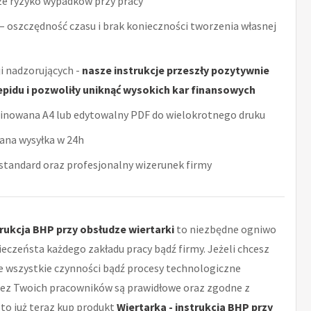
ze ryzyko wypadków przy pracy
– oszczędność czasu i brak konieczności tworzenia własnej
i nadzorujących -
nasze instrukcje przeszły pozytywnie
epidu i pozwoliły uniknąć wysokich kar finansowych
minowana A4 lub edytowalny PDF do wielokrotnego druku
ana wysyłka w 24h
tandard oraz profesjonalny wizerunek firmy
trukcja BHP przy obsłudze wiertarki
to niezbędne ogniwo
eczeństa każdego zakładu pracy bądź firmy. Jeżeli chcesz
e wszystkie czynności bądź procesy technologiczne
z Twoich pracowników są prawidłowe oraz zgodne z
to już teraz kup produkt
Wiertarka - instrukcja BHP przy