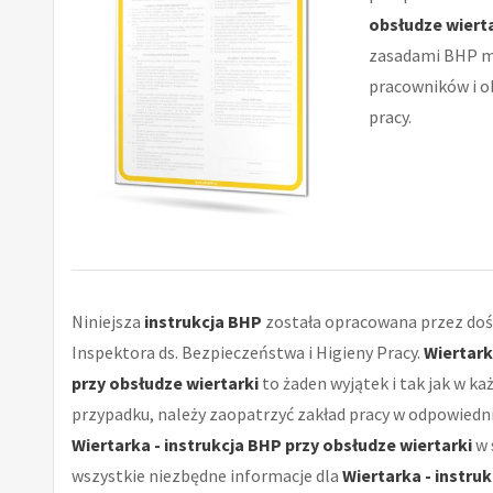
obsłudze wierta
zasadami BHP m
pracowników i o
pracy.
Niniejsza
instrukcja BHP
została opracowana przez do
Inspektora ds. Bezpieczeństwa i Higieny Pracy.
Wiertark
przy obsłudze wiertarki
to żaden wyjątek i tak jak w k
przypadku, należy zaopatrzyć zakład pracy w odpowiedni
Wiertarka - instrukcja BHP przy obsłudze wiertarki
w 
wszystkie niezbędne informacje dla
Wiertarka - instru