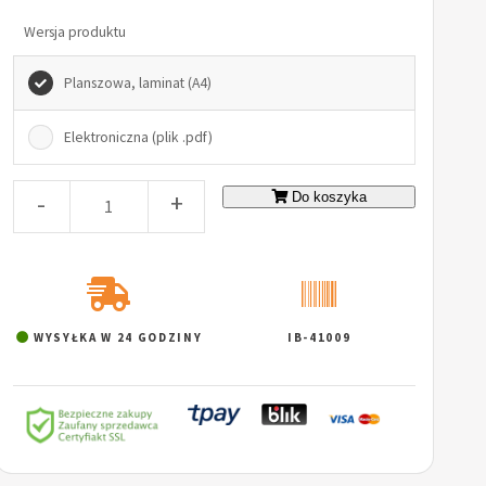
Wersja produktu
Planszowa, laminat (A4)
Elektroniczna (plik .pdf)
-
+
Do koszyka
WYSYŁKA W 24 GODZINY
IB-41009