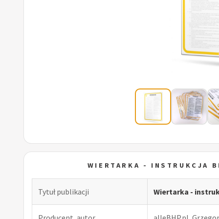
WIERTARKA - INSTRUKCJA 
Tytuł publikacji
Wiertarka - instru
Producent, autor
alleBHP.pl, Grzego