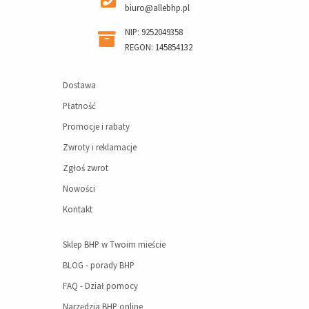
biuro@allebhp.pl
NIP: 9252049358
REGON: 145854132
Dostawa
Płatność
Promocje i rabaty
Zwroty i reklamacje
Zgłoś zwrot
Nowości
Kontakt
Sklep BHP w Twoim mieście
BLOG - porady BHP
FAQ - Dział pomocy
Narzędzia BHP online