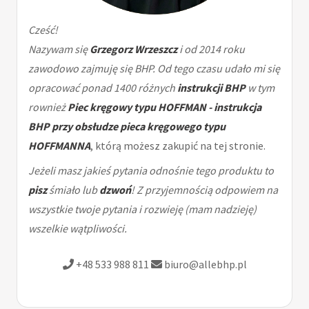
Cześć!
Nazywam się
Grzegorz Wrzeszcz
i od 2014 roku
zawodowo zajmuję się BHP. Od tego czasu udało mi się
opracować ponad 1400 różnych
instrukcji BHP
w tym
rownież
Piec kręgowy typu HOFFMAN - instrukcja
BHP przy obsłudze pieca kręgowego typu
HOFFMANNA
, którą możesz zakupić na tej stronie.
Jeżeli masz jakieś pytania odnośnie tego produktu to
pisz
śmiało lub
dzwoń
! Z przyjemnością odpowiem na
wszystkie twoje pytania i rozwieję (mam nadzieję)
wszelkie wątpliwości.
+48 533 988 811
biuro@allebhp.pl