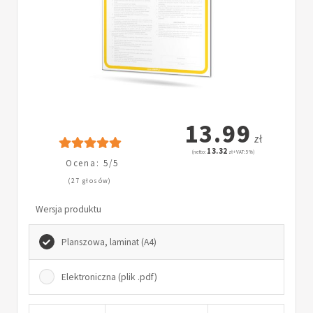
13.99
zł
13.32
(netto:
zł + VAT: 5%)
Ocena: 5/5
(27 głosów)
Wersja produktu
Planszowa, laminat (A4)
Elektroniczna (plik .pdf)