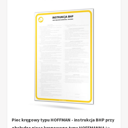
Piec kręgowy typu HOFFMAN - instrukcja BHP przy
obsłudze pieca kręgowego typu HOFFMANNA
to