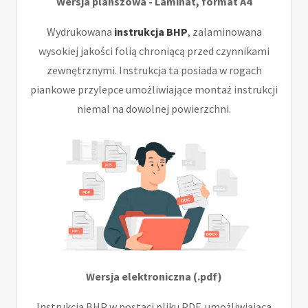
Wersja planszowa - Laminat, format A4
Wydrukowana
instrukcja BHP
, zalaminowana
wysokiej jakości folią chroniącą przed czynnikami
zewnętrznymi. Instrukcja ta posiada w rogach
piankowe przylepce umożliwiające montaż instrukcji
niemal na dowolnej powierzchni.
Wersja elektroniczna (.pdf)
Instrukcja BHP w postaci pliku PDF, umożliwiająca