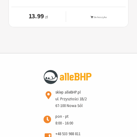
13.99
zł
Do koszyka
sklep alleBHP.pl
ul. Przyszłości 1B/2
67-100 Nowa Sól
pon - pt
8:00 - 16:00
+48 533 988 811