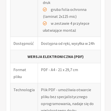
druk
gruba folia ochronna
(laminat 2x125 mic)
w zestawie 4 przylepce
ułatwiające montaż
Dostępność
Dostępna od ręki, wysyłka w 24h
WERSJA ELEKTRONICZNA (PDF)
Format
PDF - A4 - 21 x 29,7 cm
pliku
Technologia
Plik PDF - umożliwia otwarcie
pliku bez specjalistycznego
oprogramowania, nadaje się do
wielokrotnego druku